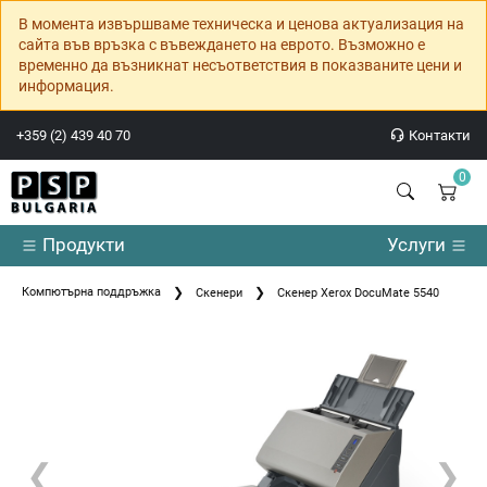
В момента извършваме техническа и ценова актуализация на
сайта във връзка с въвеждането на еврото. Възможно е
временно да възникнат несъответствия в показваните цени и
информация.
+359 (2) 439 40 70
Контакти
0
Продукти
Услуги
Компютърна поддръжка
Скенери
Скенер Xerox DocuMate 5540
❮
❯