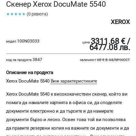
Скенер Xerox DocuMate 5540
★★★★★
(0 ревюта)
XEROX
3311.68 € /
100N03033
модел
цена
6477.08 лв.
3847
не е в наличност
код на продукта
наличност
Описание на продукта
Xerox DocuMate 5540
Виж характеристиките
Xerox DocuMate 5540 е висококачествен скенер, който ви
помага да намалите хартията в офиса си, да споделяте
документи електронно и да търсите и да намирате
документи бързо и лесно. Освен това той ви позволява
да правите резервни копия на важните си документи и да