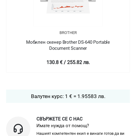
ER
BROTHER
er DS-640 Portable
Мобилен скенер Brother DS-740D
Scanner
Document Scann
55.82 лв.
178.8 € / 349.7 
Валутен курс: 1 € = 1.95583 лв.
СВЪРЖЕТЕ СЕ С НАС
Имате нужда от помощ?
Нашият компетентен екип е винаги готов да ви