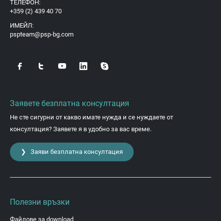
ТЕЛЕФОН:
+359 (2) 439 40 70
ИМЕЙЛ:
pspteam@psp-bg.com
Заявете безплатна консултация
Не сте сигурни от какво имате нужда и се нуждаете от
консултация? Заявете я в удобно за вас време.
❯ Заяви безплатна консултация
Полезни връзки
Файлове за download