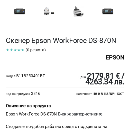
Скенер Epson WorkForce DS-870N
★★★★★
(0 ревюта)
EPSON
2179.81 € /
B11B250401BT
модел
цена
4263.34 лв.
3816
не е в наличност
код на продукта
наличност
Описание на продукта
Epson WorkForce DS-870N
Виж характеристиките
Създайте по-добра работна среда с подкрепата на