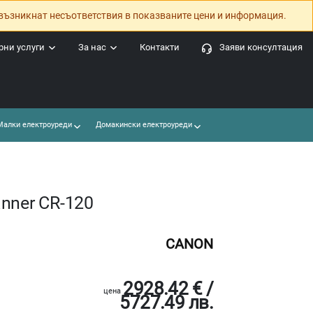
възникнат несъответствия в показваните цени и информация.
ни услуги
За нас
Контакти
Заяви консултация
алки електроуреди
Домакински електроуреди
nner CR-120
CANON
2928.42 € /
цена
5727.49 лв.