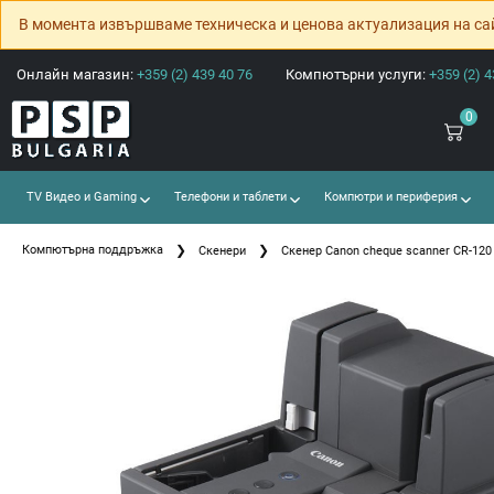
В момента извършваме техническа и ценова актуализация на са
Онлайн магазин:
+359 (2) 439 40 76
Компютърни услуги:
+359 (2) 4
0
TV Видео и Gaming
Телефони и таблети
Компютри и периферия
Компютърна поддръжка
Скенери
Скенер Canon cheque scanner CR-120