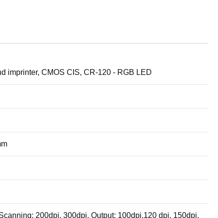
nd imprinter, CMOS CIS, CR-120 - RGB LED
 mm
canning: 200dpi, 300dpi, Output: 100dpi,120 dpi, 150dpi,