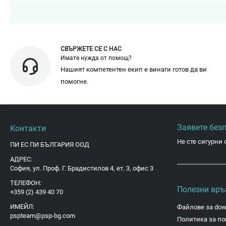
СВЪРЖЕТЕ СЕ С НАС
Имате нужда от помощ?
Нашият компетентен екип е винаги готов да ви
помогне.
Заявете без
Контакти
Не сте сигурни 
ПИ ЕС ПИ БЪЛГАРИЯ ООД
АДРЕС:
София, ул. Проф. Г. Брадистилов 4, ет. 3, офис 3
ТЕЛЕФОН:
Полезни връ
+359 (2) 439 40 70
ИМЕЙЛ:
Файлове за dow
pspteam@psp-bg.com
Политика за по