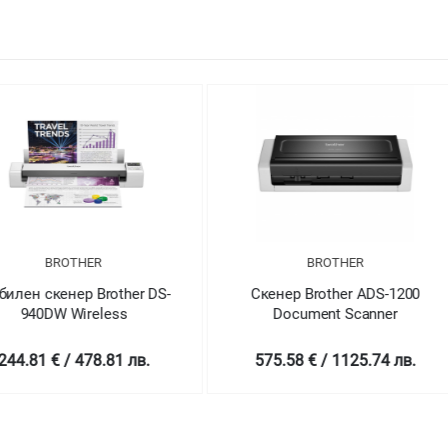
BROTHER
other DS-
Скенер Brother ADS-1200
Скенер
ess
Document Scanner
Doc
81 лв.
575.58 € / 1125.74 лв.
707.7