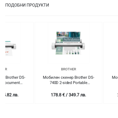
ПОДОБНИ ПРОДУКТИ
BROTHER
BROTHER
Мобилен скенер Brother DS-
Мобилен скенер Br
740D 2-sided Portable
940DW Wirel
Document Scanner
178.8 € / 349.7 лв.
244.81 € / 478.