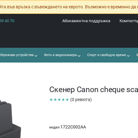
йта във връзка с въвеждането на еврото. Възможно е временно да 
39 40 70
Абонаментна поддръжка
Компютър
Мрежови устройства
Фото и видеокамери
Спорт и свободно време
М
Скенер Canon cheque sca
★★★★★
(0 ревюта)
1722C002AA
модел