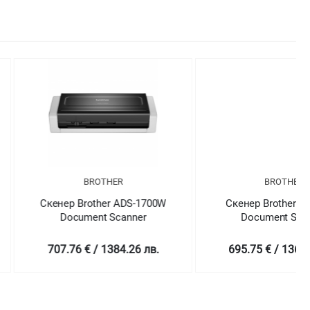
BROTHER
BROTHER
 Brother ADS-1700W
Скенер Brother ADS-2200
ument Scanner
Document Scanner
6 € / 1384.26 лв.
695.75 € / 1360.77 лв.