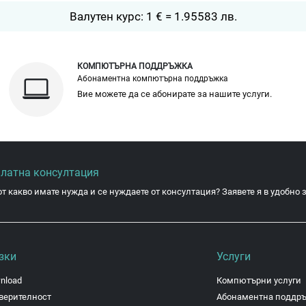
Валутен курс: 1 € = 1.95583 лв.
КОМПЮТЪРНА ПОДДРЪЖКА
Абонаментна компютърна поддръжка
Вие можете да се абонирате за нашите услуги.
платна консултация
от какво имате нужда и се нуждаете от консултация? Заявете я в удобно з
зки
Услуги
nload
Компютърни услуги
верителност
Абонаментна поддр