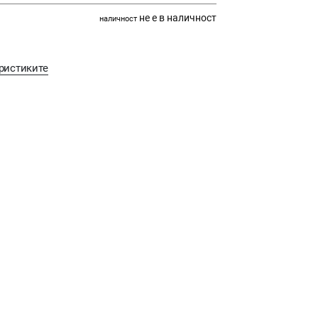
не е в наличност
наличност
ристиките