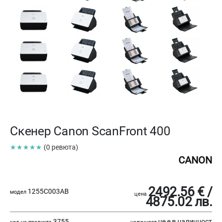
Скенер Canon ScanFront 400
★★★★★
(0 ревюта)
CANON
2492.56 € /
1255C003AB
модел
цена
4875.02 лв.
3755
не е в наличност