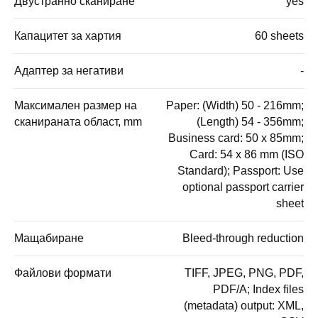
Двустранно сканиране
yes
Капацитет за хартия
60 sheets
Адаптер за негативи
-
Максимален размер на
Paper: (Width) 50 - 216mm;
сканираната област, mm
(Length) 54 - 356mm;
Business card: 50 x 85mm;
Card: 54 x 86 mm (ISO
Standard); Passport: Use
optional passport carrier
sheet
Мащабиране
Bleed-through reduction
Файлови формати
TIFF, JPEG, PNG, PDF,
PDF/A; Index files
(metadata) output: XML,