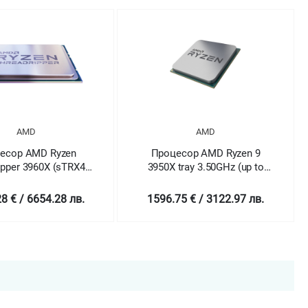
AMD
Ryzen
Процесор AMD Ryzen 9
Проце
 (sTRX4)
3950X tray 3.50GHz (up to
3900
 TRAY
4.7GHz)
.28 лв.
1596.75 € / 3122.97 лв.
1152.6