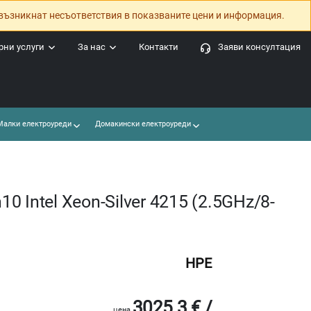
възникнат несъответствия в показваните цени и информация.
ни услуги
За нас
Контакти
Заяви консултация
алки електроуреди
Домакински електроуреди
 Intel Xeon-Silver 4215 (2.5GHz/8-
HPE
3025.3 € /
цена