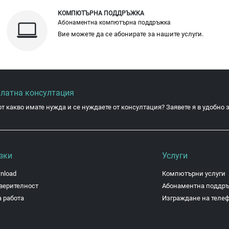
КОМПЮТЪРНА ПОДДРЪЖКА
Абонаментна компютърна поддръжка
Вие можете да се абонирате за нашите услуги.
платна консултация
от какво имате нужда и се нуждаете от консултация? Заявете я в удобно з
зки
Услуги
nload
Компютърни услуги
верителност
Абонаментна поддр
 работа
Изграждане на теле