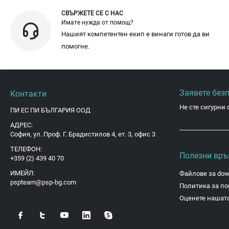
СВЪРЖЕТЕ СЕ С НАС
Имате нужда от помощ?
Нашият компетентен екип е винаги готов да ви
помогне.
Заявете без
Контакти
Не сте сигурни 
ПИ ЕС ПИ БЪЛГАРИЯ ООД
АДРЕС:
София, ул. Проф. Г. Брадистилов 4, ет. 3, офис 3
ТЕЛЕФОН:
Полезни връ
+359 (2) 439 40 70
ИМЕЙЛ:
Файлове за dow
pspteam@psp-bg.com
Политика за по
Оценете нашата