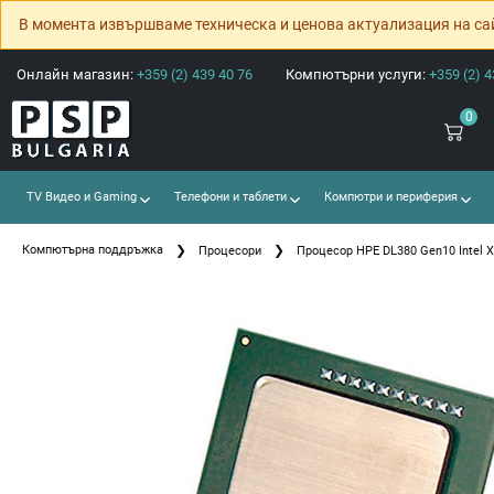
В момента извършваме техническа и ценова актуализация на са
Онлайн магазин:
+359 (2) 439 40 76
Компютърни услуги:
+359 (2) 4
0
TV Видео и Gaming
Телефони и таблети
Компютри и периферия
Компютърна поддръжка
Процесори
Процесор HPE DL380 Gen10 Intel Xe