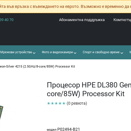
йта във връзка с въвеждането на еврото. Възможно е временно да 
39 40 70
Абонаментна поддръжка
Компютър
Мрежови устройства
Фото и видеокамери
Спорт и свободно време
М
on-Silver 4215 (2.5GHz/8-core/85W) Processor Kit
Процесор HPE DL380 Gen10
core/85W) Processor Kit
★★★★★
(0 ревюта)
P02494-B21
модел