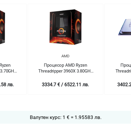
AMD
AMD
Процесор AMD Ryzen
Процесор AMD 
Threadripper 3960X 3.80GHz
Threadripper 3960X
(up to 4.5GHz)
Processor (PIB)
3334.7 € / 6522.11 лв.
3402.28 € / 6654
Валутен курс: 1 € = 1.95583 лв.