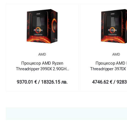
AMD
AMD
Процесор AMD Ryzen
Процесор AMD Ryzen
readripper 3990X 2.90GHz
Threadripper 3970X 3.70GHz
(up to 4.3GHz)
(up to 4.5GHz)
70.01 € / 18326.15 лв.
4746.62 € / 9283.58 лв.