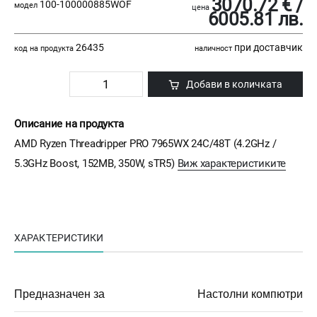
3070.72 € /
100-100000885WOF
модел
цена
6005.81 лв.
26435
при доставчик
код на продукта
наличност
Добави в количката
Описание на продукта
AMD Ryzen Threadripper PRO 7965WX 24C/48T (4.2GHz /
5.3GHz Boost, 152MB, 350W, sTR5)
Виж характеристиките
ХАРАКТЕРИСТИКИ
Предназначен за
Настолни компютри