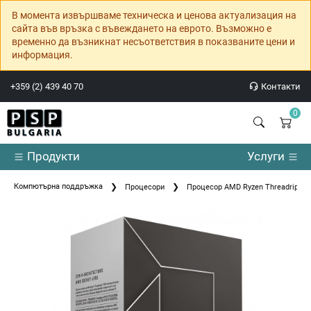
В момента извършваме техническа и ценова актуализация на
сайта във връзка с въвеждането на еврото. Възможно е
временно да възникнат несъответствия в показваните цени и
информация.
+359 (2) 439 40 70
Контакти
0
Продукти
Услуги
Компютърна поддръжка
Процесори
Процесор AMD Ryzen Threadripper