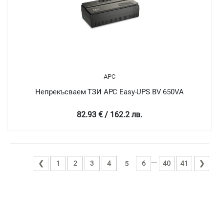
APC
Непрекъсваем ТЗИ APC Easy-UPS BV 650VA
82.93 € / 162.2 лв.
...
❮
1
2
3
4
6
40
41
❯
5