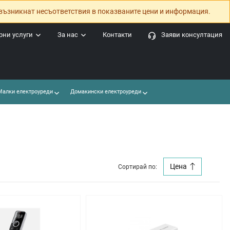
възникнат несъответствия в показваните цени и информация.
ни услуги
За нас
Контакти
Заяви консултация
алки електроуреди
Домакински електроуреди
Цена
Сортирай по: