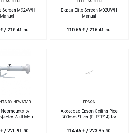
ITE SCREEN
ELITE SCREEN
te Screen M92XWH
Екран Elite Screen M92UWH
Manual
Manual
€ / 216.41 лв.
110.65 € / 216.41 лв.
NTS BY NEWSTAR
EPSON
 Neomounts by
Аксесоар Epson Ceiling Pipe
ojector Wall Mount
700mm Silver (ELPFP14) for
-47 cm = ultra short
Use with ceiling mounts
throw)
ELPMB22 & ELPMB23
€ / 220.91 лв.
114.46 € / 223.86 лв.