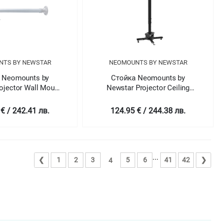
NTS BY NEWSTAR
NEOMOUNTS BY NEWSTAR
 Neomounts by
Стойка Neomounts by
ojector Wall Mount
Newstar Projector Ceiling
79-129 cm = short
Mount (height adjustable: 74-
throw)
114 cm)
€ / 242.41 лв.
124.95 € / 244.38 лв.
...
❮
1
2
3
5
6
41
42
❯
4