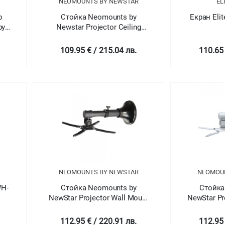
NEOMOUNTS BY NEWSTAR
EL
р
Стойка Neomounts by
Екран Eli
by
Newstar Projector Ceiling
Mount (height adjustable: 60-
90 cm)
109.95 € / 215.04 лв.
110.65 
NEOMOUNTS BY NEWSTAR
NEOMOU
WH-
Стойка Neomounts by
Стойка
NewStar Projector Wall Mount
NewStar Pr
(length: 37-47 cm = ultra short
(length: 37
throw)
112.95 € / 220.91 лв.
112.95 