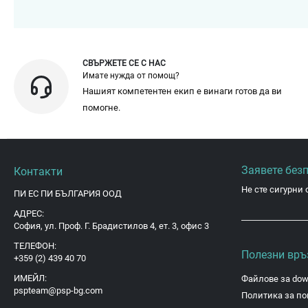
СВЪРЖЕТЕ СЕ С НАС
Имате нужда от помощ?
Нашият компетентен екип е винаги готов да ви
помогне.
Заявете без
Контакти
Не сте сигурни 
ПИ ЕС ПИ БЪЛГАРИЯ ООД
АДРЕС:
София, ул. Проф. Г. Брадистилов 4, ет. 3, офис 3
ТЕЛЕФОН:
Полезни връ
+359 (2) 439 40 70
ИМЕЙЛ:
Файлове за dow
pspteam@psp-bg.com
Политика за по