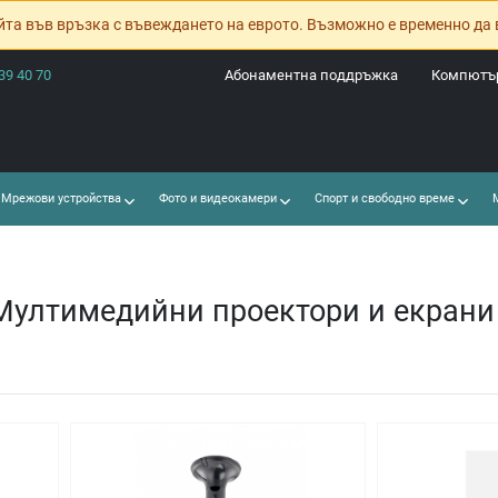
йта във връзка с въвеждането на еврото. Възможно е временно да 
39 40 70
Абонаментна поддръжка
Компютър
Мрежови устройства
Фото и видеокамери
Спорт и свободно време
М
Мултимедийни проектори и екрани