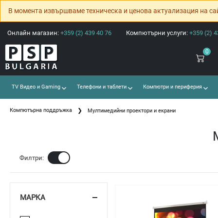
В момента извършваме техническа и ценова актуализация на са
Онлайн магазин:
+359 (2) 439 40 76
Компютърни услуги:
+359 (2) 4
0
TV Видео и Gaming
Телефони и таблети
Компютри и периферия
Компютърна поддръжка
Мултимедийни проектори и екрани
Ф
Филтри:
МАРКА