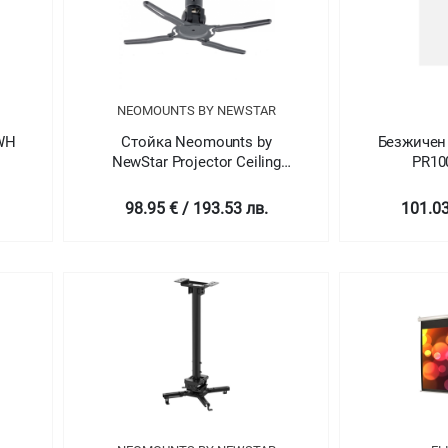
NEOMOUNTS BY NEWSTAR
NWH
Стойка Neomounts by
Безжичен
NewStar Projector Ceiling
PR100
Mount (height: 19 cm)
98.95 € / 193.53 лв.
101.03