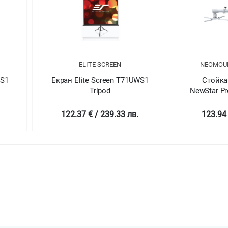
ELITE SCREEN
NEOMOU
WS1
Екран Elite Screen T71UWS1
Стойка
Tripod
NewStar Pr
(length: 
122.37 € / 239.33 лв.
123.94 