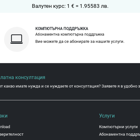
Валутен курс: 1 € = 1.95583 лв.
КОМПЮТЪРНА ПОДДРЪЖКА
Абонаментна компютърна поддръжка
Вие можете да се абонирате за нашите услуги.
платна консултация
от какво имате нужда и се нуждаете от консултация? Заявете я в удобно з
зки
Услуги
nload
Компютърни услуги
верителност
Абонаментна поддр