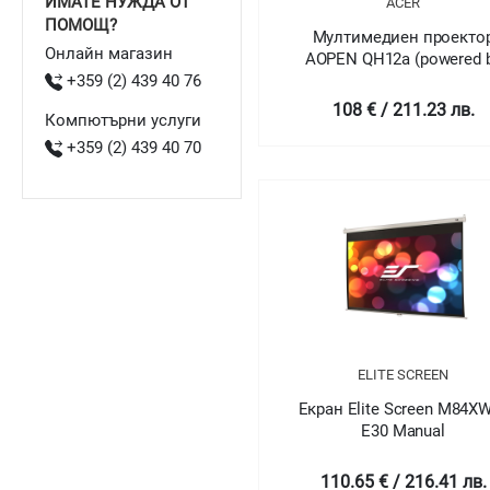
ИМАТЕ НУЖДА ОТ
ACER
ПОМОЩ?
Мултимедиен проекто
Онлайн магазин
AOPEN QH12a (powered 
+359 (2) 439 40 76
Acer)
108 € / 211.23 лв.
Компютърни услуги
+359 (2) 439 40 70
ELITE SCREEN
Екран Elite Screen M84X
E30 Manual
110.65 € / 216.41 лв.