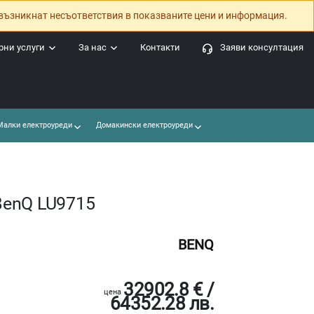
възникнат несъответствия в показваните цени и информация.
ни услуги
За нас
Контакти
Заяви консултация
алки електроуреди
Домакински електроуреди
BenQ LU9715
BENQ
32902.8 € /
цена
64352.28 лв.