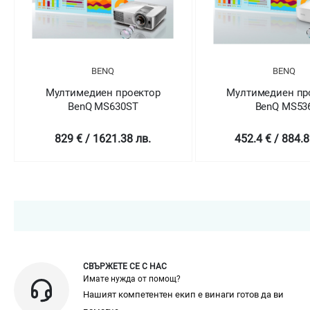
BENQ
BENQ
Мултимедиен проектор
Мултимедиен пр
BenQ MS536
BenQ MS55
452.4 € / 884.82 лв.
595 € / 1163.7
СВЪРЖЕТЕ СЕ С НАС
Имате нужда от помощ?
Нашият компетентен екип е винаги готов да ви