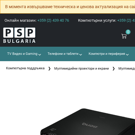
В момента извършваме техническа и ценова актуализация на са
Онлайн магазин:
+359 (2) 439 40 76
Компютърни услуги:
+359 (2) 4
0
TV Видео и Gaming
Телефони и таблети
Компютри и периферия
Компютърна поддръжка
Мултимедийни проектори и екрани
Мултимеди