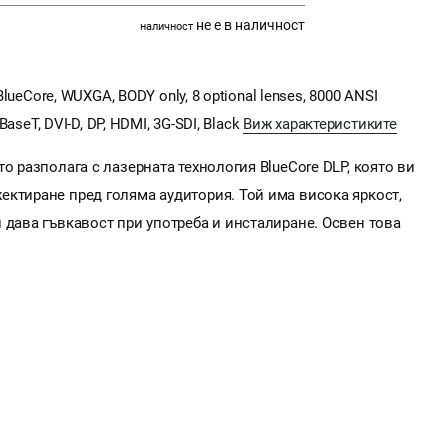
не е в наличност
наличност
BlueCore, WUXGA, BODY only, 8 optional lenses, 8000 ANSI
BaseT, DVI-D, DP, HDMI, 3G-SDI, Black
Виж характеристиките
о разполага с лазерната технология BlueCore DLP, която ви
ектиране пред голяма аудитория. Той има висока яркост,
 дава гъвкавост при употреба и инсталиране. Освен това