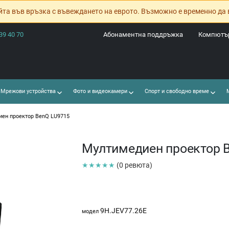
йта във връзка с въвеждането на еврото. Възможно е временно да 
39 40 70
Абонаментна поддръжка
Компютър
Мрежови устройства
Фото и видеокамери
Спорт и свободно време
М
ен проектор BenQ LU9715
Мултимедиен проектор 
★★★★★
(0 ревюта)
9H.JEV77.26E
модел