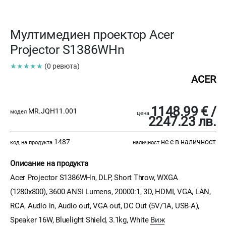
Мултимедиен проектор Acer
Projector S1386WHn
★★★★★
(0 ревюта)
ACER
1148.99 € /
MR.JQH11.001
модел
цена
2247.23 лв.
1487
не е в наличност
код на продукта
наличност
Описание на продукта
Acer Projector S1386WHn, DLP, Short Throw, WXGA
(1280x800), 3600 ANSI Lumens, 20000:1, 3D, HDMI, VGA, LAN,
RCA, Audio in, Audio out, VGA out, DC Out (5V/1A, USB-A),
Speaker 16W, Bluelight Shield, 3.1kg, White
Виж