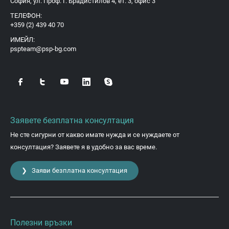
София, ул. Проф. Г. Брадистилов 4, ет. 3, офис 3
ТЕЛЕФОН:
+359 (2) 439 40 70
ИМЕЙЛ:
pspteam@psp-bg.com
Заявете безплатна консултация
Не сте сигурни от какво имате нужда и се нуждаете от
консултация? Заявете я в удобно за вас време.
❯ Заяви безплатна консултация
Полезни връзки