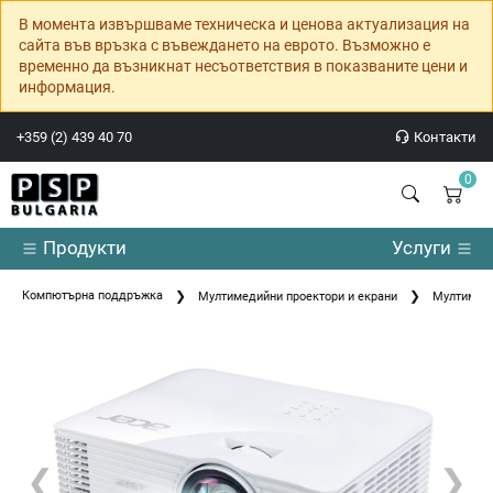
В момента извършваме техническа и ценова актуализация на
сайта във връзка с въвеждането на еврото. Възможно е
временно да възникнат несъответствия в показваните цени и
информация.
+359 (2) 439 40 70
Контакти
0
Продукти
Услуги
Компютърна поддръжка
Мултимедийни проектори и екрани
Мултимеди
❮
❯