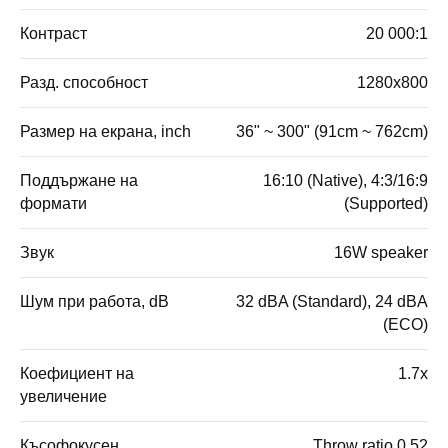
Контраст
20 000:1
Разд. способност
1280x800
Размер на екрана, inch
36" ~ 300" (91cm ~ 762cm)
Поддържане на
16:10 (Native), 4:3/16:9
формати
(Supported)
Звук
16W speaker
Шум при работа, dB
32 dBA (Standard), 24 dBA
(ECO)
Коефициент на
1.7x
увеличение
Късофокусен
Throw ratio 0.52