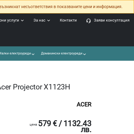
възникнат несъответствия в показваните цени и информация.
ни услуги
За нас
Контакти
Заяви консултация
алки електроуреди
Домакински електроуреди
er Projector X1123H
ACER
579 € / 1132.43
цена
лв.