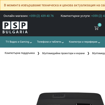
В момента извършваме техническа и ценова актуализация на са
Онлайн магазин:
+359 (2) 439 40 76
Компютърни услуги:
+359 (2) 4
0
TV Видео и Gaming
Телефони и таблети
Компютри и периферия
Компютърна поддръжка
Мултимедийни проектори и екрани
Мултимеди