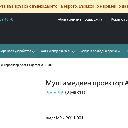
йта във връзка с въвеждането на еврото. Възможно е временно да 
39 40 70
Абонаментна поддръжка
Компютър
Мрежови устройства
Фото и видеокамери
Спорт и свободно време
М
ен проектор Acer Projector X1123H
Мултимедиен проектор Ac
★★★★★
(0 ревюта)
MR.JPQ11.001
модел