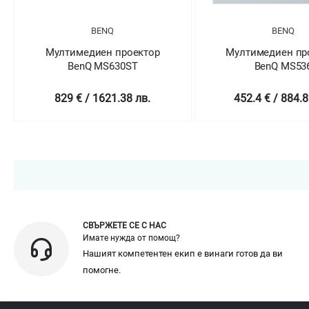
BENQ
BENQ
Мултимедиен проектор
Мултимедиен пр
BenQ MS630ST
BenQ MS53
829 € / 1621.38 лв.
452.4 € / 884.8
СВЪРЖЕТЕ СЕ С НАС
Имате нужда от помощ?
Нашият компетентен екип е винаги готов да ви
помогне.