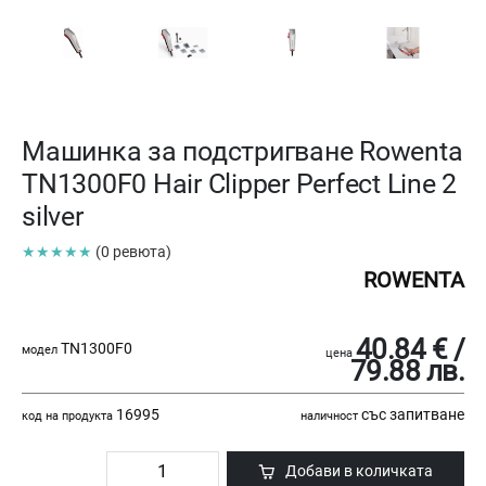
Машинка за подстригване Rowenta
TN1300F0 Hair Clipper Perfect Line 2
silver
★★★★★
(0 ревюта)
ROWENTA
40.84 € /
TN1300F0
модел
цена
79.88 лв.
16995
със запитване
код на продукта
наличност
Добави в количката