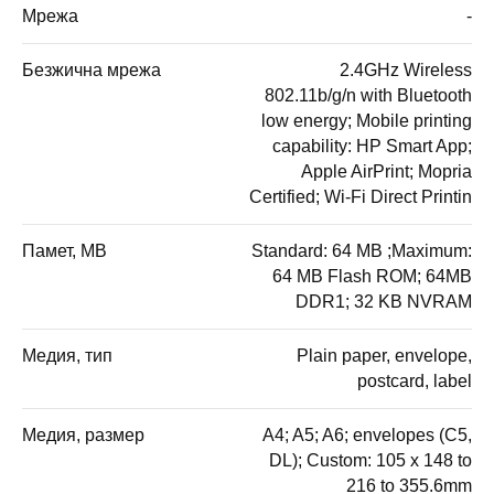
Мрежа
-
Безжична мрежа
2.4GHz Wireless
802.11b/g/n with Bluetooth
low energy; Mobile printing
capability: HP Smart App;
Apple AirPrint; Mopria
Certified; Wi-Fi Direct Printin
Памет, MB
Standard: 64 MB ;Maximum:
64 MB Flash ROM; 64MB
DDR1; 32 KB NVRAM
Медия, тип
Plain paper, envelope,
postcard, label
Медия, размер
A4; A5; A6; envelopes (C5,
DL); Custom: 105 x 148 to
216 to 355.6mm