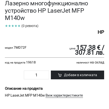
Лазерно многофункционално
устройство HP LaserJet MFP
M140w
★★★★★
(0 ревюта)
HP
157.38 € /
7MD72F
модел
цена
307.81 лв.
19618
на склад
код на продукта
наличност
Добави в количката
Описание на продукта
HP LaserJet MFP M140w
Виж характеристиките