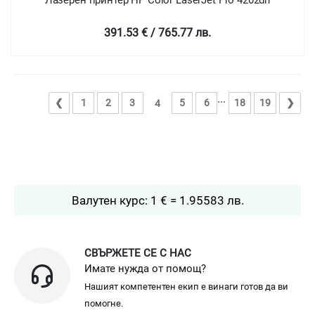
Лазерен принтер HP Color LaserJet Pro 4202dn
391.53 € / 765.77 лв.
...
❮
1
2
3
5
6
18
19
❯
4
Валутен курс: 1 € = 1.95583 лв.
СВЪРЖЕТЕ СЕ С НАС
Имате нужда от помощ?
Нашият компетентен екип е винаги готов да ви
помогне.