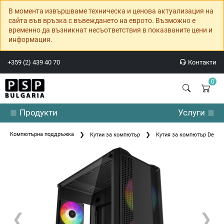
В момента извършваме техническа и ценова актуализация на
сайта във връзка с въвеждането на еврото. Възможно е
временно да възникнат несъответствия в показваните цени и
информация.
+359 (2) 439 40 70
Контакти
0
Продукти
Услуги
Компютърна поддръжка
Кутии за компютър
Кутия за компютър DeepC
❮
❯