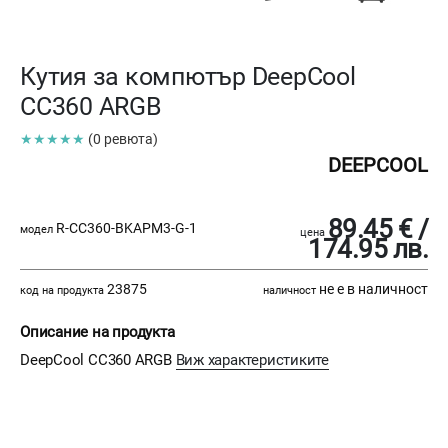
Кутия за компютър DeepCool
CC360 ARGB
★★★★★
(0 ревюта)
DEEPCOOL
89.45 € /
R-CC360-BKAPM3-G-1
модел
цена
174.95 лв.
23875
не е в наличност
код на продукта
наличност
Описание на продукта
DeepCool CC360 ARGB
Виж характеристиките