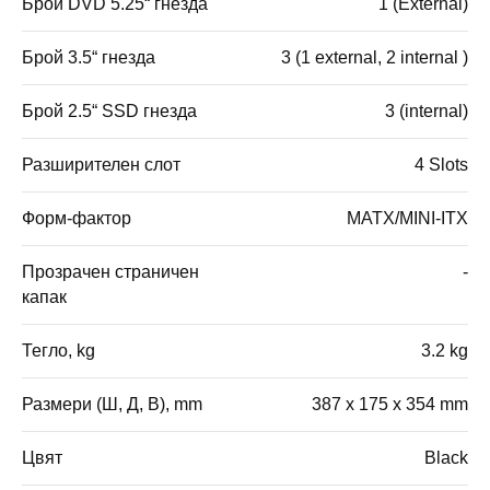
Брой DVD 5.25“ гнезда
1 (External)
Брой 3.5“ гнезда
3 (1 external, 2 internal )
Брой 2.5“ SSD гнезда
3 (internal)
Разширителен слот
4 Slots
Форм-фактор
MATX/MINI-ITX
Прозрачен страничен
-
капак
Тегло, kg
3.2 kg
Размери (Ш, Д, В), mm
387 x 175 x 354 mm
Цвят
Black