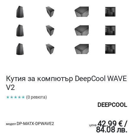
Кутия за компютър DeepCool WAVE
V2
★★★★★
(0 ревюта)
DEEPCOOL
42.99 € /
DP-MATX-DPWAVE2
модел
цена
84.08 лв.