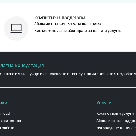
КОМПЮТЪРНА ПОДДРЪЖКА
Абонаментна компютърна поддръжка
Вие можете да се абонирате за нашите услуги.
платна консултация
от какво имате нужда и се нуждаете от консултация? Заявете я в удобно з
зки
Услуги
nload
Компютърни услуги
верителност
Абонаментна поддр
 работа
Изграждане на теле