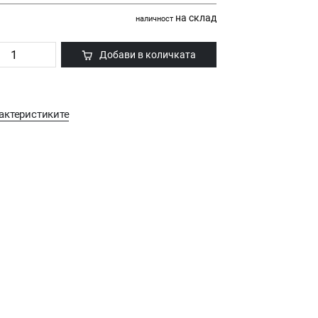
на склад
наличност
Добави в количката
актеристиките