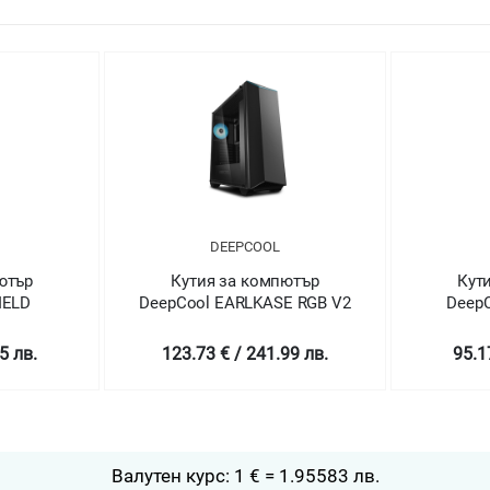
DEEPCOOL
ютър
Кутия за компютър
Кут
IELD
DeepCool EARLKASE RGB V2
Deep
5 лв.
123.73 € / 241.99 лв.
95.1
Валутен курс: 1 € = 1.95583 лв.