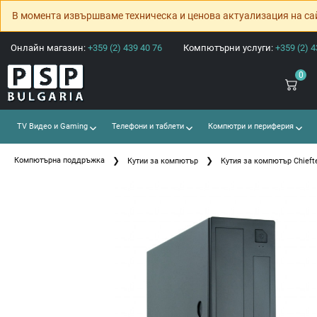
В момента извършваме техническа и ценова актуализация на са
Онлайн магазин:
+359 (2) 439 40 76
Компютърни услуги:
+359 (2) 4
0
TV Видео и Gaming
Телефони и таблети
Компютри и периферия
Компютърна поддръжка
Кутии за компютър
Кутия за компютър Chieft