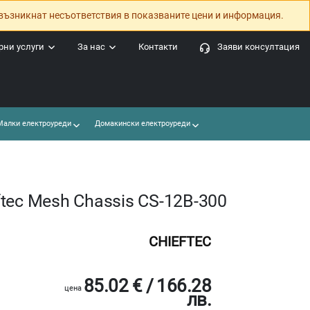
възникнат несъответствия в показваните цени и информация.
ни услуги
За нас
Контакти
Заяви консултация
алки електроуреди
Домакински електроуреди
tec Mesh Chassis CS-12B-300
CHIEFTEC
85.02 € / 166.28
цена
лв.