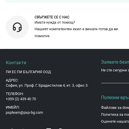
СВЪРЖЕТЕ СЕ С НАС
Имате нужда от помощ?
Нашият компетентен екип е винаги готов да ви
помогне.
Заявете без
Контакти
Не сте сигурни 
ПИ ЕС ПИ БЪЛГАРИЯ ООД
АДРЕС:
София, ул. Проф. Г. Брадистилов 4, ет. 3, офис 3
ТЕЛЕФОН:
Полезни връ
+359 (2) 439 40 70
ИМЕЙЛ:
Файлове за dow
pspteam@psp-bg.com
Политика за по
Оценете нашата