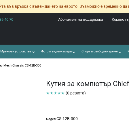
йта във връзка с въвеждането на еврото. Възможно е временно да 
39 40 70
Абонаментна поддръжка
Компютър
Мрежови устройства
Фото и видеокамери
Спорт и свободно време
М
ec Mesh Chassis CS-12B-300
Кутия за компютър Chief
★★★★★
(0 ревюта)
CS-12B-300
модел