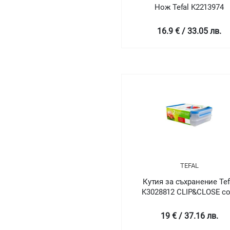
Нож Tefal K2213974
16.9 € / 33.05 лв.
TEFAL
Кутия за съхранение Tef
K3028812 CLIP&CLOSE co
cut 2x0.6L TEF
19 € / 37.16 лв.