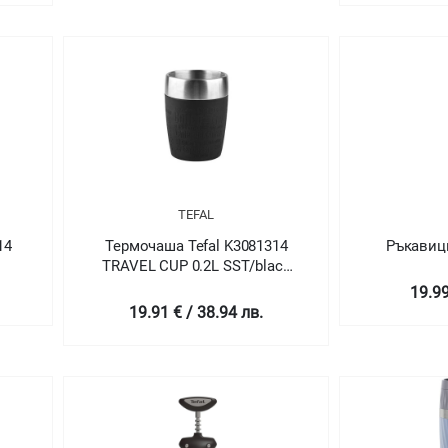
TEFAL
14
Термочаша Tefal K3081314
Ръкавици
TRAVEL CUP 0.2L SST/black
TEF
19.99
19.91 € / 38.94 лв.