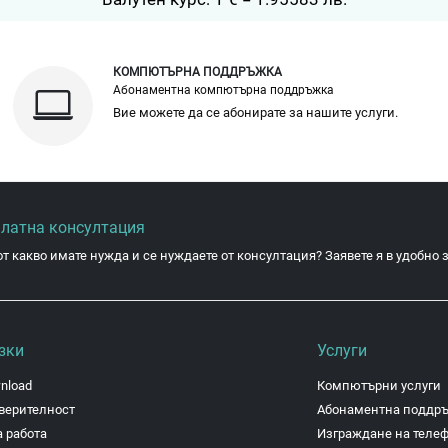
КОМПЮТЪРНА ПОДДРЪЖКА
Абонаментна компютърна поддръжка
Вие можете да се абонирате за нашите услуги.
платна консултация
от какво имате нужда и се нуждаете от консултация? Заявете я в удобно з
зки
Услуги
nload
Компютърни услуги
верителност
Абонаментна поддр
 работа
Изграждане на теле