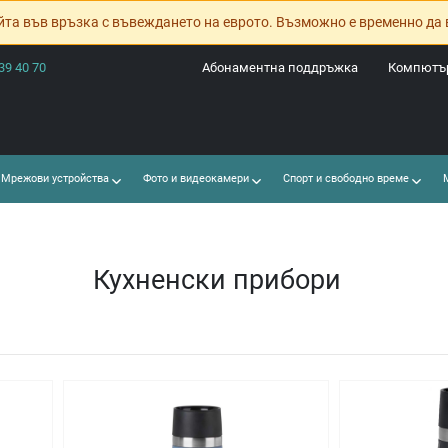
йта във връзка с въвеждането на еврото. Възможно е временно да 
39 40 70
Абонаментна поддръжка
Компютър
Мрежови устройства
Фото и видеокамери
Спорт и свободно време
М
Кухненски прибори