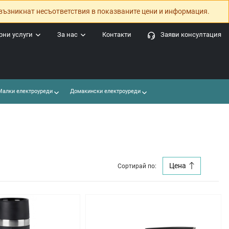
възникнат несъответствия в показваните цени и информация.
ни услуги
За нас
Контакти
Заяви консултация
алки електроуреди
Домакински електроуреди
Цена
Сортирай по: