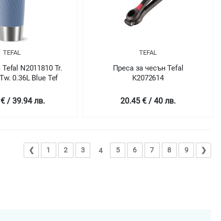
TEFAL
TEFAL
Tefal N2011810 Tr.
Преса за чесън Tefal
Tw. 0.36L Blue Tef
K2072614
€ / 39.94 лв.
20.45 € / 40 лв.
❮
1
2
3
5
6
7
8
9
❯
4