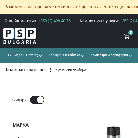
В момента извършваме техническа и ценова актуализация на са
Онлайн магазин:
+359 (2) 439 40 76
Компютърни услуги:
+359 (2) 4
0
TV Видео и Gaming
Телефони и таблети
Компютри и периферия
Компютърна поддръжка
Кухненски прибори
Ф
Филтри:
МАРКА