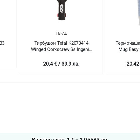
TEFAL
B3
Тирбушон Tefal K2073414
Термочаша 
Winged Corkscrew Ss Ingenio
Mug Easy 
Tef
20.4 € / 39.9 лв.
20.42 
Валутен курс: 1 € = 1.95583 лв.