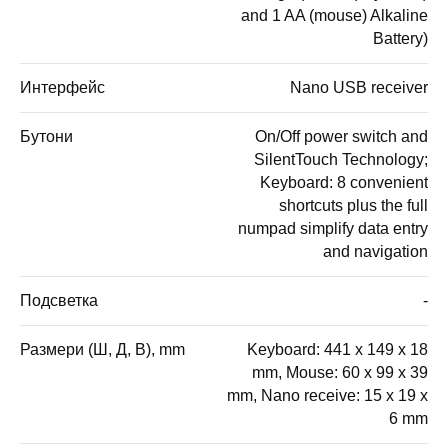
and 1 AA (mouse) Alkaline
Battery)
Интерфейс
Nano USB receiver
Бутони
On/Off power switch and
SilentTouch Technology;
Keyboard: 8 convenient
shortcuts plus the full
numpad simplify data entry
and navigation
Подсветка
-
Размери (Ш, Д, В), mm
Keyboard: 441 x 149 x 18
mm, Mouse: 60 x 99 x 39
mm, Nano receive: 15 x 19 x
6 mm