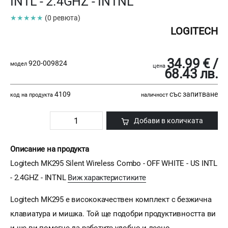
INTL - 2.4GHZ - INTNL
★★★★★
(0 ревюта)
LOGITECH
34.99 € /
920-009824
модел
цена
68.43 лв.
4109
със запитване
код на продукта
наличност
Добави в количката
Описание на продукта
Logitech MK295 Silent Wireless Combo - OFF WHITE - US INTL
- 2.4GHZ - INTNL
Виж характеристиките
Logitech MK295 е висококачествен комплект с безжична
клавиатура и мишка. Той ще подобри продуктивността ви