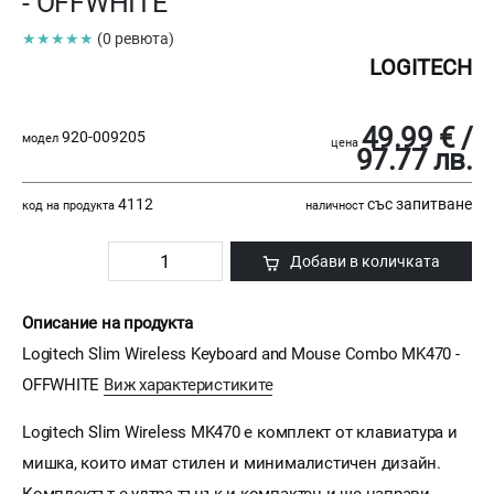
- OFFWHITE
★★★★★
(0 ревюта)
LOGITECH
49.99 € /
920-009205
модел
цена
97.77 лв.
4112
със запитване
код на продукта
наличност
Добави в количката
Описание на продукта
Logitech Slim Wireless Keyboard and Mouse Combo MK470 -
OFFWHITE
Виж характеристиките
Logitech Slim Wireless MK470 е комплект от клавиатура и
мишка, които имат стилен и минималистичен дизайн.