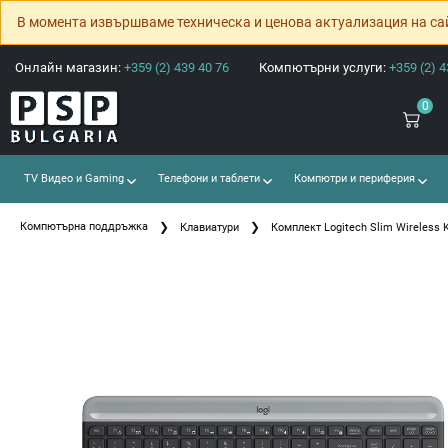
В момента извършваме техническа и ценова актуализация на са
Онлайн магазин:
+359 (2) 439 40 76
Компютърни услуги:
+359 (2) 4
0
TV Видео и Gaming
Телефони и таблети
Компютри и периферия
Компютърна поддръжка
Клавиатури
Комплект Logitech Slim Wireless