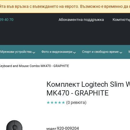
йта във връзка с въвеждането на еврото. Възможно е временно да 
39 40 70
Абонаментна поддръжка
Компютър
Мрежови устройства
Фото и видеокамери
Спорт и свободно време
М
 Keyboard and Mouse Combo MK470 - GRAPHITE
Комплект Logitech Slim 
MK470 - GRAPHITE
★★★★★
(0 ревюта)
920-009204
модел