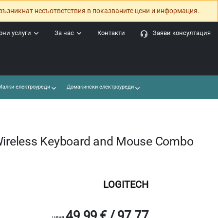
възникнат несъответствия в показваните цени и информация.
ни услуги
За нас
Контакти
Заяви консултация
алки електроуреди
Домакински електроуреди
Wireless Keyboard and Mouse Combo
LOGITECH
49.99 € / 97.77
цена