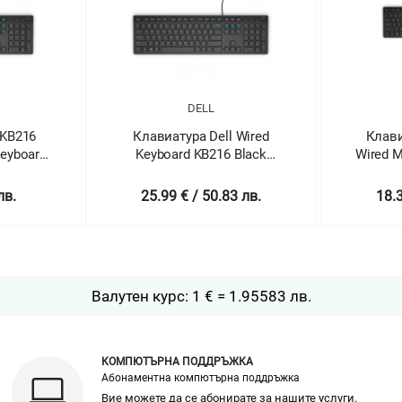
DELL
 KB216
Клавиатура Dell Wired
Клави
Keyboard
Keyboard KB216 Black
Wired M
ck
(English) - US International
лв.
25.99 € / 50.83 лв.
18.3
Валутен курс: 1 € = 1.95583 лв.
КОМПЮТЪРНА ПОДДРЪЖКА
Абонаментна компютърна поддръжка
Вие можете да се абонирате за нашите услуги.