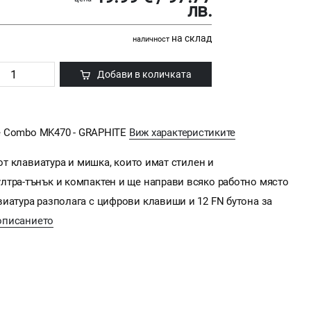
лв.
на склад
наличност
Добави в количката
use Combo MK470 - GRAPHITE
Виж характеристиките
 от клавиатура и мишка, които имат стилен и
лтра-тънък и компактен и ще направи всяко работно място
иатура разполага с цифрови клавиши и 12 FN бутона за
описанието