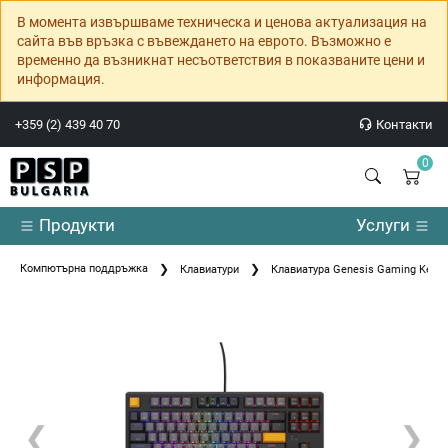
В момента извършваме техническа и ценова актуализация на
сайта във връзка с въвеждането на еврото. Възможно е
временно да възникнат несъответствия в показваните цени и
информация.
+359 (2) 439 40 70
Контакти
0
Продукти
Услуги
Компютърна поддръжка
Клавиатури
Клавиатура Genesis Gaming Keybo
❮
❯