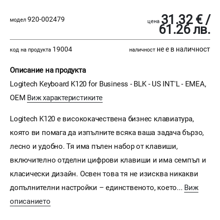
31.32 € /
920-002479
модел
цена
61.26 лв.
19004
не е в наличност
код на продукта
наличност
Описание на продукта
Logitech Keyboard K120 for Business - BLK - US INT'L - EMEA,
OEM
Виж характеристиките
Logitech K120 е висококачествена бизнес клавиатура,
която ви помага да изпълните всяка ваша задача бързо,
лесно и удобно. Тя има пълен набор от клавиши,
включително отделни цифрови клавиши и има семпъл и
класически дизайн. Освен това тя не изисква никакви
допълнителни настройки – единственото, което...
Виж
описанието