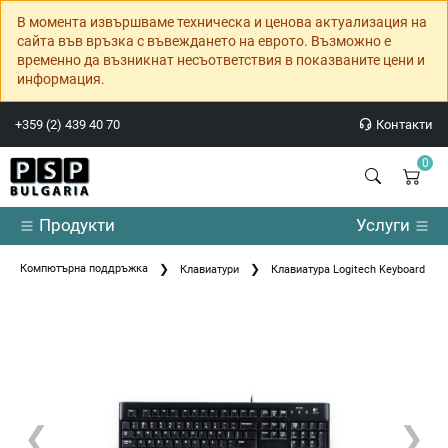
В момента извършваме техническа и ценова актуализация на
сайта във връзка с въвеждането на еврото. Възможно е
временно да възникнат несъответствия в показваните цени и
информация.
+359 (2) 439 40 70
Контакти
0
Продукти
Услуги
Компютърна поддръжка
Клавиатури
Клавиатура Logitech Keyboard K120
❮
❯