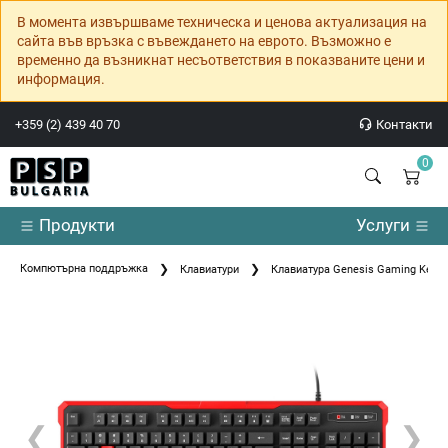
В момента извършваме техническа и ценова актуализация на
сайта във връзка с въвеждането на еврото. Възможно е
временно да възникнат несъответствия в показваните цени и
информация.
+359 (2) 439 40 70
Контакти
0
Продукти
Услуги
Компютърна поддръжка
Клавиатури
Клавиатура Genesis Gaming Keybo
❮
❯