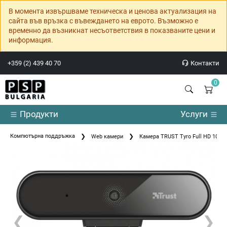
В момента извършваме техническа и ценова актуализация на
сайта във връзка с въвеждането на еврото. Възможно е
временно да възникнат несъответствия в показваните цени и
информация.
+359 (2) 439 40 70
Контакти
0
Продукти
Услуги
Компютърна поддръжка
Web камери
Камера TRUST Tyro Full HD 108
❮
❯