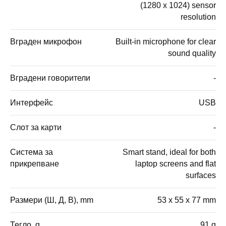
(1280 x 1024) sensor
resolution
Вграден микрофон
Built-in microphone for clear
sound quality
Вградени говорители
-
Интерфейс
USB
Слот за карти
-
Система за
Smart stand, ideal for both
прикрепване
laptop screens and flat
surfaces
Размери (Ш, Д, В), mm
53 x 55 x 77 mm
Тегло, g
91 g