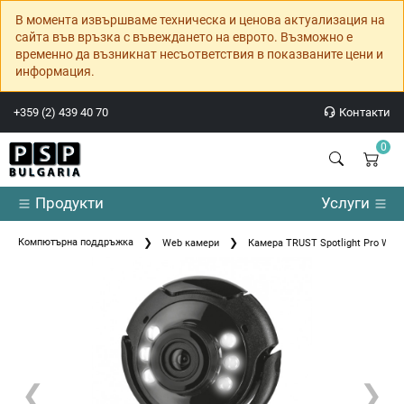
В момента извършваме техническа и ценова актуализация на
сайта във връзка с въвеждането на еврото. Възможно е
временно да възникнат несъответствия в показваните цени и
информация.
+359 (2) 439 40 70
Контакти
0
Продукти
Услуги
Компютърна поддръжка
Web камери
Камера TRUST Spotlight Pro We
❮
❯