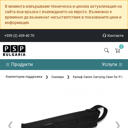
В момента извършваме техническа и ценова актуализация на
сайта във връзка с въвеждането на еврото. Възможно е
временно да възникнат несъответствия в показваните цени и
информация.
+359 (2) 439 40 70
Контакти
0
Продукти
Услуги
Компютърна поддръжка
Скенери
Калъф Canon Carrying Case for P-208
❮
❯