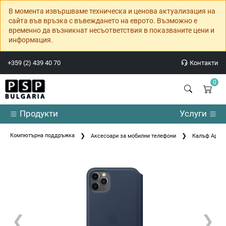
В момента извършваме техническа и ценова актуализация на
сайта във връзка с въвеждането на еврото. Възможно е
временно да възникнат несъответствия в показваните цени и
информация.
+359 (2) 439 40 70
Контакти
0
Продукти
Услуги
Компютърна поддръжка
Аксесоари за мобилни телефони
Калъф Apple 
❮
❯