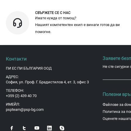
СВЪРЖЕТЕ СЕ С НАС
Имате нужда от помощ?
Нашият компетентен екип е винаги готов да ви
помогне.
Заявете без
Контакти
Не сте сигурни 
ПИ ЕС ПИ БЪЛГАРИЯ ООД
АДРЕС:
София, ул. Проф. Г. Брадистилов 4, ет. 3, офис 3
ТЕЛЕФОН:
Полезни връ
+359 (2) 439 40 70
ИМЕЙЛ:
Файлове за dow
pspteam@psp-bg.com
Политика за по
Оценете нашата