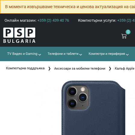
В момента извършваме техническа и ценова актуализация на са
Онлайн магазин:
+359 (2) 439 40 76
Компютърни услуги:
+359 (2) 4
0
TV Видео и Gaming
Телефони и таблети
Компютри и периферия
Компютърна поддръжка
Аксесоари за мобилни телефони
Калъф Apple 