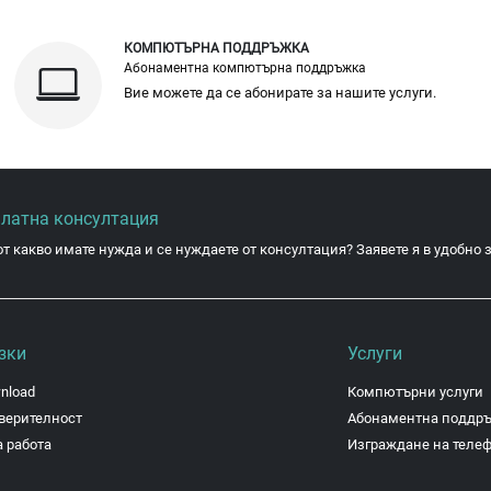
КОМПЮТЪРНА ПОДДРЪЖКА
Абонаментна компютърна поддръжка
Вие можете да се абонирате за нашите услуги.
платна консултация
от какво имате нужда и се нуждаете от консултация? Заявете я в удобно з
зки
Услуги
nload
Компютърни услуги
верителност
Абонаментна поддр
 работа
Изграждане на теле