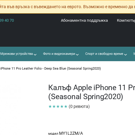
йта във връзка с въвеждането на еврото. Възможно е временно да 
39 40 70
Абонаментна поддръжка
Компютър
Мрежови устройства
Фото и видеокамери
Спорт и свободно време
М
iPhone 11 Pro Leather Folio - Deep Sea Blue (Seasonal Spring2020)
Калъф Apple iPhone 11 Pro
(Seasonal Spring2020)
★★★★★
(0 ревюта)
MY1L2ZM/A
модел