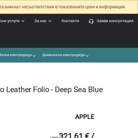
възникнат несъответствия в показваните цени и информация.
ни услуги
За нас
Контакти
Заяви консултация
алки електроуреди
Домакински електроуреди
 Leather Folio - Deep Sea Blue
APPLE
321.61 € /
цена