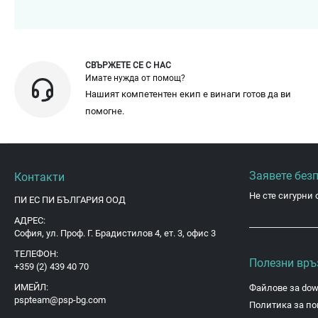
СВЪРЖЕТЕ СЕ С НАС
Имате нужда от помощ?
Нашият компетентен екип е винаги готов да ви
помогне.
Заявете без
Контакти
Не сте сигурни 
ПИ ЕС ПИ БЪЛГАРИЯ ООД
АДРЕС:
София, ул. Проф. Г. Брадистилов 4, ет. 3, офис 3
ТЕЛЕФОН:
Полезни връ
+359 (2) 439 40 70
ИМЕЙЛ:
Файлове за dow
pspteam@psp-bg.com
Политика за по