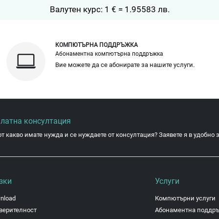
Валутен курс: 1 € = 1.95583 лв.
КОМПЮТЪРНА ПОДДРЪЖКА
Абонаментна компютърна поддръжка
Вие можете да се абонирате за нашите услуги.
платна консултация
от какво имате нужда и се нуждаете от консултация? Заявете я в удобно з
зки
Услуги
nload
Компютърни услуги
верителност
Абонаментна поддр