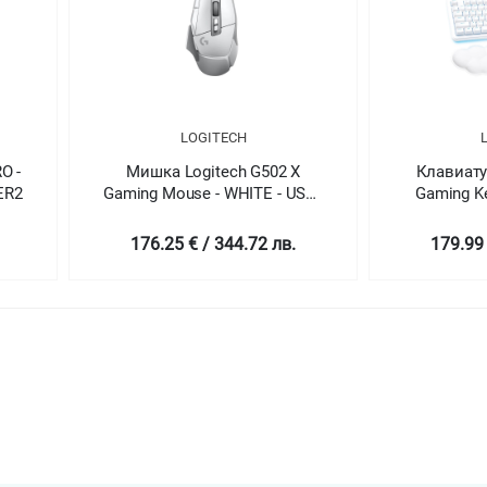
LOGITECH
O -
Мишка Logitech G502 X
Клавиату
EER2
Gaming Mouse - WHITE - USB -
Gaming Ke
N/A - EMEA28-935
176.25 € / 344.72 лв.
179.99 