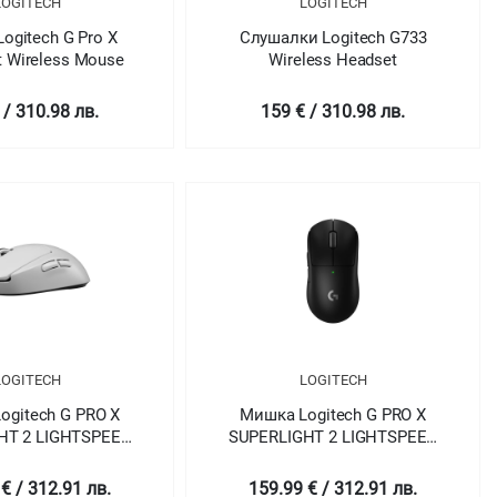
LOGITECH
LOGITECH
ogitech G Pro X
Слушалки Logitech G733
t Wireless Mouse
Wireless Headset
 / 310.98 лв.
159 € / 310.98 лв.
LOGITECH
LOGITECH
ogitech G PRO X
Мишка Logitech G PRO X
HT 2 LIGHTSPEED
SUPERLIGHT 2 LIGHTSPEED
Mouse - WHITE -
Gaming Mouse - BLACK -
 N/A - EER2-933 -
2.4GHZ - N/A - EER2-933 -
€ / 312.91 лв.
159.99 € / 312.91 лв.