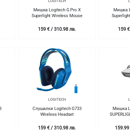
LOGITECH
Мишка Logitech G Pro X
Мишка L
Superlight Wireless Mouse
Superligh
159 € / 310.98 лв.
159 €
LOGITECH
3
Слушалки Logitech G733
Мишка L
Wireless Headset
SUPERLIG
Gaming 
2.4GHZ -
159 € / 310.98 лв.
159.99 