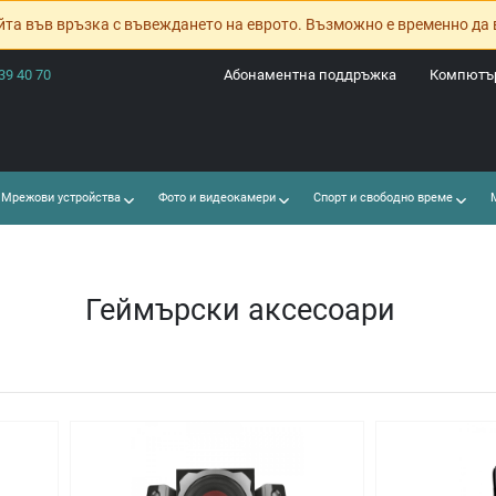
йта във връзка с въвеждането на еврото. Възможно е временно да 
39 40 70
Абонаментна поддръжка
Компютър
Мрежови устройства
Фото и видеокамери
Спорт и свободно време
М
Геймърски аксесоари