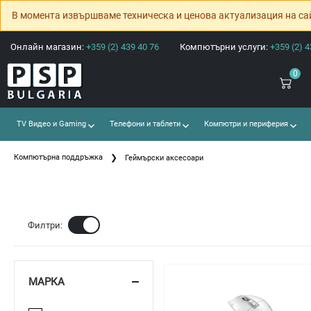
В момента извършваме техническа и ценова актуализация на са
Онлайн магазин:
+359 (2) 439 40 76
Компютърни услуги:
+359 (2) 4
0
TV Видео и Gaming
Телефони и таблети
Компютри и периферия
Компютърна поддръжка
Геймърски аксесоари
Ф
Филтри:
МАРКА