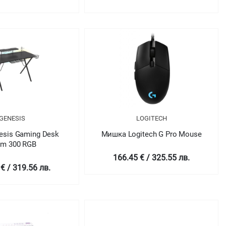
#933
#933
GENESIS
LOGITECH
esis Gaming Desk
Мишка Logitech G Pro Mouse
lm 300 RGB
166.45 € / 325.55 лв.
€ / 319.56 лв.