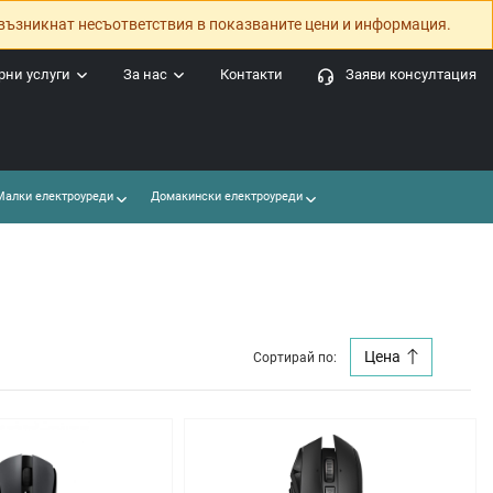
възникнат несъответствия в показваните цени и информация.
ни услуги
За нас
Контакти
Заяви консултация
алки електроуреди
Домакински електроуреди
Цена
Сортирай по: