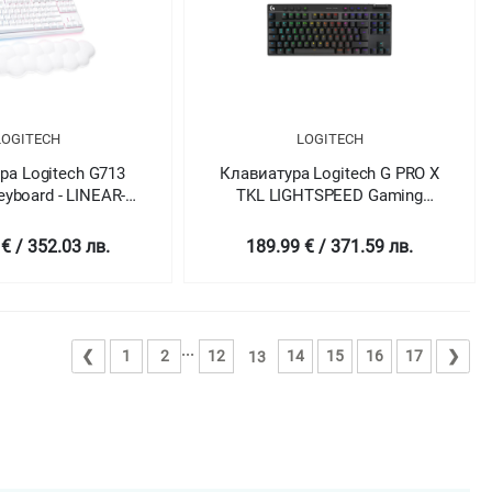
LOGITECH
LOGITECH
ра Logitech G713
Клавиатура Logitech G PRO X
yboard - LINEAR-
TKL LIGHTSPEED Gaming
USINTL
Keyboard - BLACK - US INT'L -
2.4GHZ/BT - N/A - EMEA28-
€ / 352.03 лв.
189.99 € / 371.59 лв.
935 - TACTILE
...
❮
1
2
12
14
15
16
17
❯
13