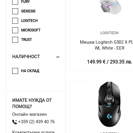
FURY
GENESIS
LOGITECH
MICROSOFT
LOGITECH
TRUST
Мишка Logitech G502 X P
WL White - EER
НАЛИЧНОСТ
149.99 € / 293.35 лв.
НА СКЛАД
ИМАТЕ НУЖДА ОТ
ПОМОЩ?
Онлайн магазин
+359 (2) 439 40 76
Компютърни услуги