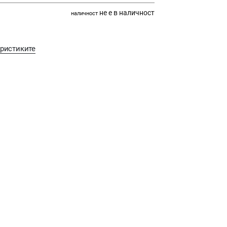
не е в наличност
наличност
еристиките