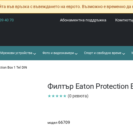
йта във връзка с въвеждането на еврото. Възможно е временно да 
39 40 70
Абонаментна поддръжка
Компютър
Мрежови устройства
Фото и видеокамери
Спорт и свободно време
М
tion Box 1 Tel DIN
Филтър Eaton Protection B
★★★★★
(0 ревюта)
66709
модел