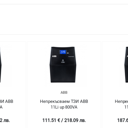
ABB
ABB
аем ТЗИ ABB
Непрекъсваем ТЗИ ABB
up 800VA
11Li up 1000VA
/ 218.09 лв.
187.62 € / 366.95 лв.