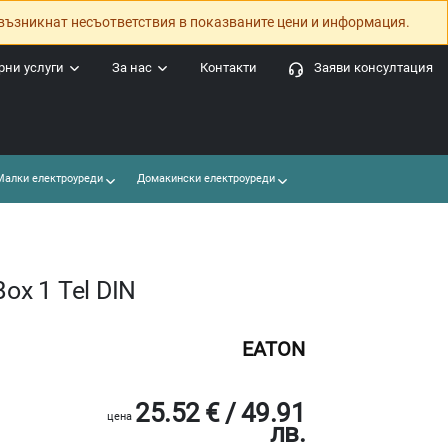
възникнат несъответствия в показваните цени и информация.
ни услуги
За нас
Контакти
Заяви консултация
алки електроуреди
Домакински електроуреди
ox 1 Tel DIN
EATON
25.52 € / 49.91
цена
лв.