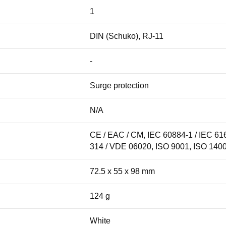
1
DIN (Schuko), RJ-11
-
Surge protection
N/A
CE / EAC / CM, IEC 60884-1 / IEC 61
314 / VDE 06020, ISO 9001, ISO 140
72.5 x 55 x 98 mm
124 g
White