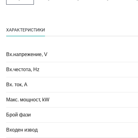
ХАРАКТЕРИСТИКИ
Вх.напрежение, V
Вх.честота, Hz
Вх. ток, A
Макс. мощност, kW
Брой фази
Входен извод