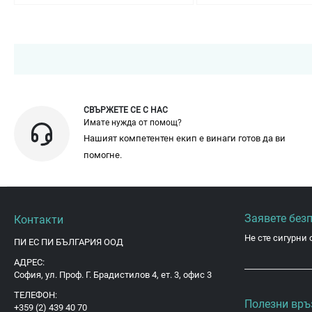
СВЪРЖЕТЕ СЕ С НАС
Имате нужда от помощ?
Нашият компетентен екип е винаги готов да ви
помогне.
Заявете без
Контакти
Не сте сигурни 
ПИ ЕС ПИ БЪЛГАРИЯ ООД
АДРЕС:
София, ул. Проф. Г. Брадистилов 4, ет. 3, офис 3
ТЕЛЕФОН:
Полезни връ
+359 (2) 439 40 70