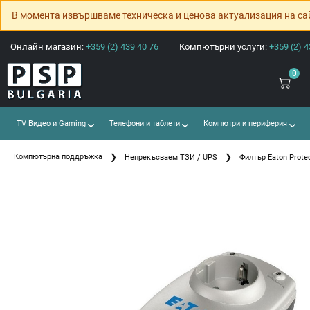
В момента извършваме техническа и ценова актуализация на са
Онлайн магазин:
+359 (2) 439 40 76
Компютърни услуги:
+359 (2) 4
0
TV Видео и Gaming
Телефони и таблети
Компютри и периферия
Компютърна поддръжка
Непрекъсваем ТЗИ / UPS
Филтър Eaton Protec