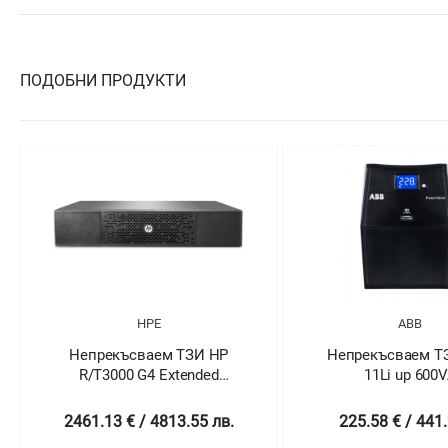
ПОДОБНИ ПРОДУКТИ
ABB
HP
Непрекъсваем ТЗИ ABB
Непрекъсв
d
11Li up 600VA
11Li 
лв.
225.58 € / 441.2 лв.
111.51 € 