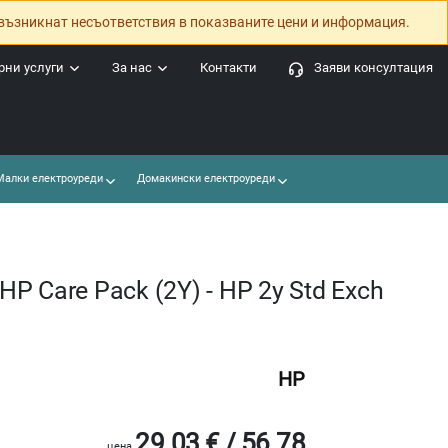
възникнат несъответствия в показваните цени и информация.
ни услуги
За нас
Контакти
Заяви консултация
алки електроуреди
Домакински електроуреди
 Care Pack (2Y) - HP 2y Std Exch
C
HP
29.03 € / 56.78
цена