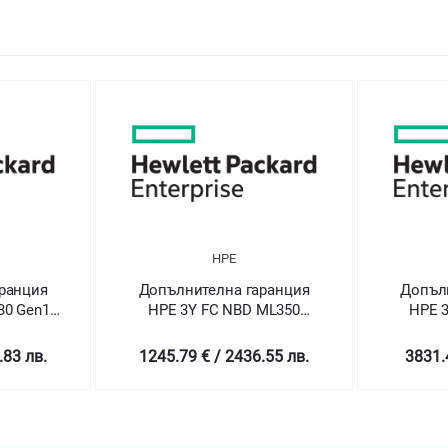
HPE
ранция
Допълнителна гаранция
Допъл
30 Gen10
HPE 3Y FC NBD ML350
HPE 3
Gen10 SVC
.83 лв.
1245.79 € / 2436.55 лв.
3831.