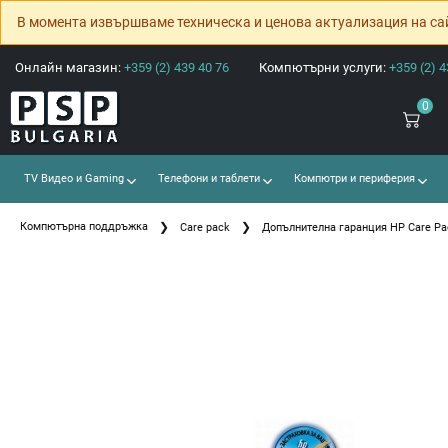
В момента извършваме техническа и ценова актуализация на са
Онлайн магазин:
+359 (2) 439 40 76
Компютърни услуги:
+359 (2) 4
0
TV Видео и Gaming
Телефони и таблети
Компютри и периферия
Компютърна поддръжка
Care pack
Допълнителна гаранция HP Care Pack