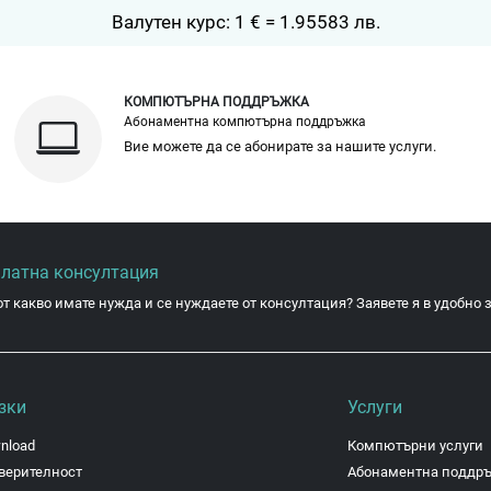
Валутен курс: 1 € = 1.95583 лв.
КОМПЮТЪРНА ПОДДРЪЖКА
Абонаментна компютърна поддръжка
Вие можете да се абонирате за нашите услуги.
платна консултация
от какво имате нужда и се нуждаете от консултация? Заявете я в удобно з
зки
Услуги
nload
Компютърни услуги
верителност
Абонаментна поддр