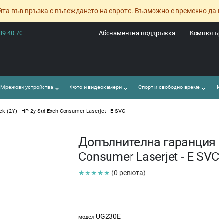
йта във връзка с въвеждането на еврото. Възможно е временно да 
39 40 70
Абонаментна поддръжка
Компютър
Мрежови устройства
Фото и видеокамери
Спорт и свободно време
М
 (2Y) - HP 2y Std Exch Consumer Laserjet - E SVC
Допълнителна гаранция HP
Consumer Laserjet - E SV
★★★★★
(0 ревюта)
UG230E
модел