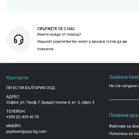
СВЪРЖЕТЕ СЕ С НАС
Имате нужда от помощ?
Нашият компетентен екип е винаги готов да ви
помогне.
Заявете без
Контакти
Не сте сигурни 
ПИ ЕС ПИ БЪЛГАРИЯ ООД
АДРЕС:
София, ул. Проф. Г. Брадистилов 4, ет. 3, офис 3
ТЕЛЕФОН:
Полезни връ
+359 (2) 439 40 70
ИМЕЙЛ:
Файлове за dow
pspteam@psp-bg.com
Политика за по