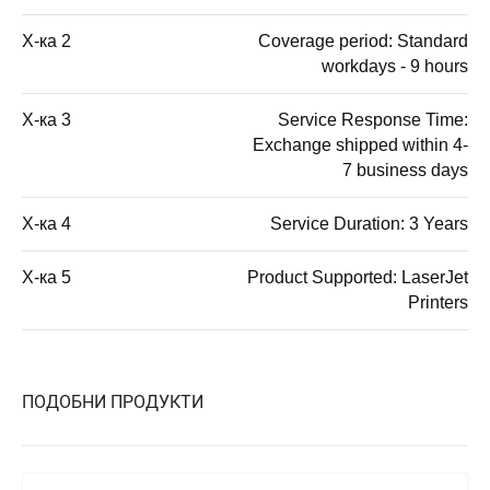
Х-ка 2
Coverage period: Standard
workdays - 9 hours
Х-ка 3
Service Response Time:
Exchange shipped within 4-
7 business days
Х-ка 4
Service Duration: 3 Years
Х-ка 5
Product Supported: LaserJet
Printers
ПОДОБНИ ПРОДУКТИ