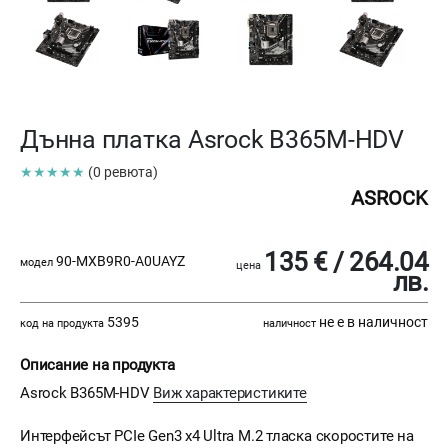
Дънна платка Asrock B365M-HDV
★★★★★
(0 ревюта)
ASROCK
135 € / 264.04
90-MXB9R0-A0UAYZ
модел
цена
лв.
5395
не е в наличност
код на продукта
наличност
Описание на продукта
Asrock B365M-HDV
Виж характеристиките
Интерфейсът PCIe Gen3 x4 Ultra M.2 тласка скоростите на