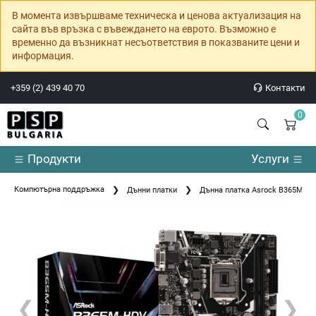
В момента извършваме техническа и ценова актуализация на
сайта във връзка с въвеждането на еврото. Възможно е
временно да възникнат несъответствия в показваните цени и
информация.
+359 (2) 439 40 70
Контакти
0
Продукти
Услуги
Компютърна поддръжка
Дънни платки
Дънна платка Asrock B365M-H
❮
❯