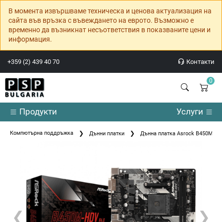
В момента извършваме техническа и ценова актуализация на
сайта във връзка с въвеждането на еврото. Възможно е
временно да възникнат несъответствия в показваните цени и
информация.
+359 (2) 439 40 70
Контакти
0
Продукти
Услуги
Компютърна поддръжка
Дънни платки
Дънна платка Asrock B450M-HD
❮
❯