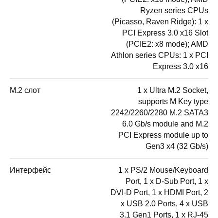
Ryzen series CPUs
(Picasso, Raven Ridge): 1 x
PCI Express 3.0 x16 Slot
(PCIE2: x8 mode); AMD
Athlon series CPUs: 1 x PCI
Express 3.0 x16
M.2 слот
1 x Ultra M.2 Socket,
supports M Key type
2242/2260/2280 M.2 SATA3
6.0 Gb/s module and M.2
PCI Express module up to
Gen3 x4 (32 Gb/s)
Интерфейс
1 x PS/2 Mouse/Keyboard
Port, 1 x D-Sub Port, 1 x
DVI-D Port, 1 x HDMI Port, 2
x USB 2.0 Ports, 4 x USB
3.1 Gen1 Ports, 1 x RJ-45