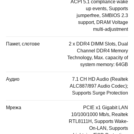
ACPI 5.1 compliance wake
up events, Supports
jumperfree, SMBIOS 2.3
support, DRAM Voltage
multi-adjustment
Памет, слотове
2 x DDR4 DIMM Slots, Dual
Channel DDR4 Memory
Technology, Max. capacity of
system memory: 64GB
Аудио
7.1 CH HD Audio (Realtek
ALC887/897 Audio Codec);
Supports Surge Protection
Мрежа
PCIE x1 Gigabit LAN
10/100/1000 Mb/s, Realtek
RTL8111H, Supports Wake-
On-LAN, Supports