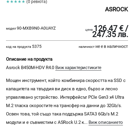
★★★★★
(0 ревюта)
ASROCK
126.47 € /
90-MXB9N0-A0UAYZ
модел
цена
247.35 лв.
5375
не е в наличност
код на продукта
наличност
Описание на продукта
Asrock B450M-HDV R4.0
Виж характеристиките
Мощен инструмент, който комбинира скоростта на SSD с
капацитета на твърдия ви диск в едно, бързо и лесно
управлявано устройство. Интерфейсът PCIe Gen3 x4 Ultra
M.2 тласка скоростите на трансфер на данни до 32Gb/s.
Освен това, той също така поддържа SATA3 6Gb/s M.2
модули и е съвместим с ASRock U.2 к...
Виж описанието