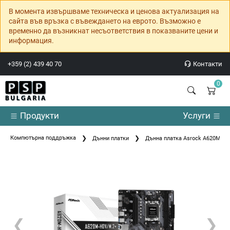
В момента извършваме техническа и ценова актуализация на
сайта във връзка с въвеждането на еврото. Възможно е
временно да възникнат несъответствия в показваните цени и
информация.
+359 (2) 439 40 70
Контакти
0
Продукти
Услуги
Компютърна поддръжка
Дънни платки
Дънна платка Asrock A620M-H
❮
❯