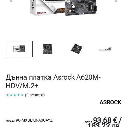
Дънна платка Asrock A620M-
HDV/M.2+
★★★★★
(0 ревюта)
ASROCK
93.68 € /
90-MXBLK0-A0UAYZ
модел
цена
183.22 лв.