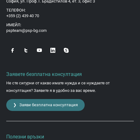
София, ул. Проф. Г. Брадистилов 4, ет. 3, офис 3
ТЕЛЕФОН:
+359 (2) 439 40 70
ИМЕЙЛ:
pspteam@psp-bg.com
Заявете безплатна консултация
Не сте сигурни от какво имате нужда и се нуждаете от
консултация? Заявете я в удобно за вас време.
❯ Заяви безплатна консултация
Полезни връзки