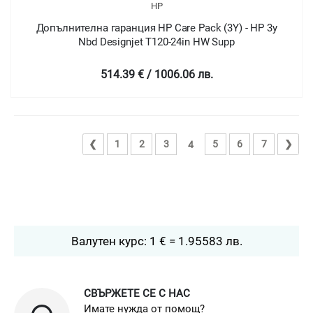
HP
Допълнителна гаранция HP Care Pack (3Y) - HP 3y
Nbd Designjet T120-24in HW Supp
514.39 € / 1006.06 лв.
❮
1
2
3
5
6
7
❯
4
Валутен курс: 1 € = 1.95583 лв.
СВЪРЖЕТЕ СЕ С НАС
Имате нужда от помощ?