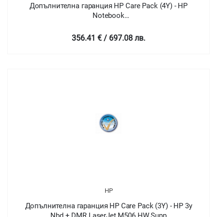
Допълнителна гаранция HP Care Pack (4Y) - HP
Notebook
22xxb/2510/2530p/2710p/8510w/8530w/8540w/87xxp/87xxw/
Series
356.41 € / 697.08 лв.
HP
Допълнителна гаранция HP Care Pack (3Y) - HP 3y
Nbd + DMR LaserJet M506 HW Supp