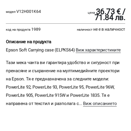
36.73 € /
V12H001K64
модел
цена
71.84 лв.
1989
не е в наличност
код на продукта
наличност
Описание на продукта
Epson Soft Carrying case (ELPKS64)
Виж характеристиките
Тази мека чанта ви гарантира удобство и сигурност при
пренасяне и съхранение на мултимедийните проектори
на Epson. Тя е предназначена за следните модели:
PowerLite 92, PowerLite 93, PowerLite 95, PowerLite 96W,
PowerLite 905, PowerLite 915W и PowerLite 1835. Тя е
направена от текстил и разполага с...
Виж описанието