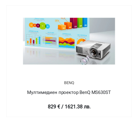
BENQ
имедиен проектор BenQ MS630ST
Мултиме
829 € / 1621.38 лв.