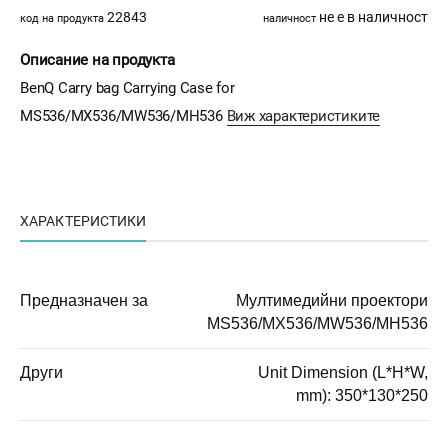
22843
не е в наличност
код на продукта
наличност
Описание на продукта
BenQ Carry bag Carrying Case for
MS536/MX536/MW536/MH536
Виж характеристиките
ХАРАКТЕРИСТИКИ
Предназначен за
Мултимедийни проектори
MS536/MX536/MW536/MH536
Други
Unit Dimension (L*H*W,
mm): 350*130*250