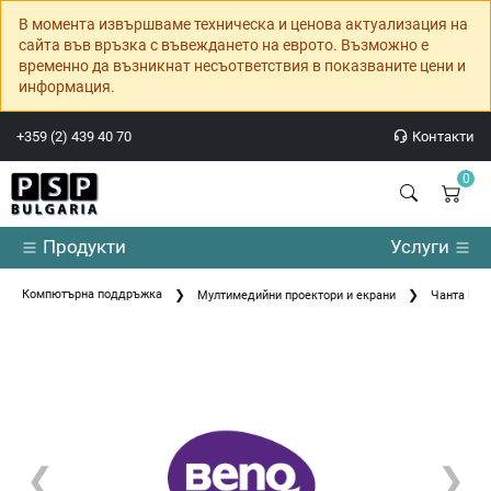
В момента извършваме техническа и ценова актуализация на
сайта във връзка с въвеждането на еврото. Възможно е
временно да възникнат несъответствия в показваните цени и
информация.
+359 (2) 439 40 70
Контакти
0
Продукти
Услуги
Компютърна поддръжка
Мултимедийни проектори и екрани
Чанта Ben
❮
❯