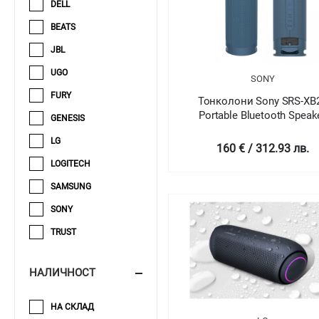
DELL
BEATS
JBL
UGO
SONY
FURY
Тонколони Sony SRS-XB
Portable Bluetooth Speak
GENESIS
LG
160 € / 312.93 лв.
LOGITECH
SAMSUNG
SONY
TRUST
НАЛИЧНОСТ
НА СКЛАД