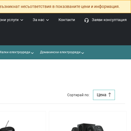
възникнат несъответствия в показваните цени и информация.
ни услуги
За нас
Контакти
Заяви консултация
алки електроуреди
Домакински електроуреди
Цена
Сортирай по: