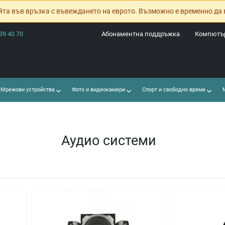
йта във връзка с въвеждането на еврото. Възможно е временно да 
39 40 70
Абонаментна поддръжка
Компютър
Мрежови устройства
Фото и видеокамери
Спорт и свободно време
М
Аудио системи