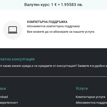
Валутен курс: 1 € = 1.95583 лв.
КОМПЮТЪРНА ПОДДРЪЖКА
Абонаментна компютърна поддръжка
Вие можете да се абонирате за нашите услуги.
платна консултация
от какво имате нужда и се нуждаете от консултация? Заявете я в удобно з
зки
Услуги
nload
Компютърни услуги
верителност
Абонаментна поддр