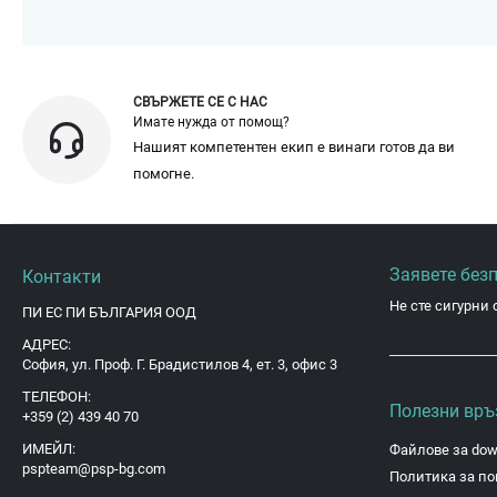
СВЪРЖЕТЕ СЕ С НАС
Имате нужда от помощ?
Нашият компетентен екип е винаги готов да ви
помогне.
Заявете без
Контакти
Не сте сигурни 
ПИ ЕС ПИ БЪЛГАРИЯ ООД
АДРЕС:
София, ул. Проф. Г. Брадистилов 4, ет. 3, офис 3
ТЕЛЕФОН:
Полезни връ
+359 (2) 439 40 70
ИМЕЙЛ:
Файлове за dow
pspteam@psp-bg.com
Политика за по