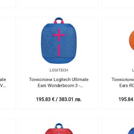
LOGITECH
ate
Тонколони Logitech Ultimate
Тонколони 
IVE
Ears Wonderboom 3 -
Ears R
PERFORMANCE BLUE - N/A -
EMEA
195.83 € / 383.01 лв.
195.84 