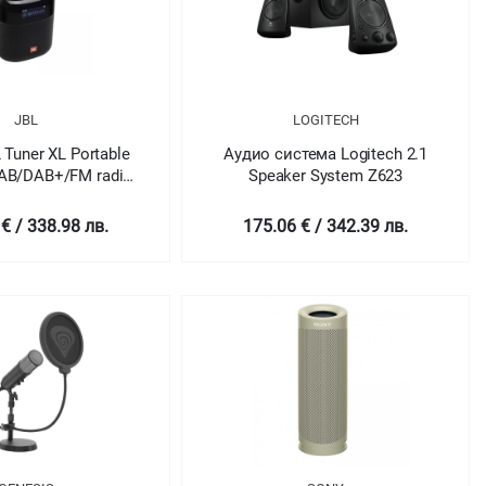
JBL
LOGITECH
Tuner XL Portable
Аудио система Logitech 2.1
DAB/DAB+/FM radio
Speaker System Z623
h Bluetooth
€ / 338.98 лв.
175.06 € / 342.39 лв.