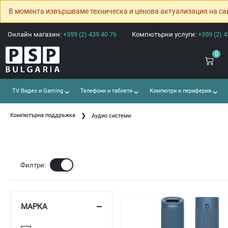
В момента извършваме техническа и ценова актуализация на са
Онлайн магазин:
+359 (2) 439 40 76
Компютърни услуги:
+359 (2) 4
0
TV Видео и Gaming
Телефони и таблети
Компютри и периферия
Компютърна поддръжка
Аудио системи
Ф
Филтри:
МАРКА