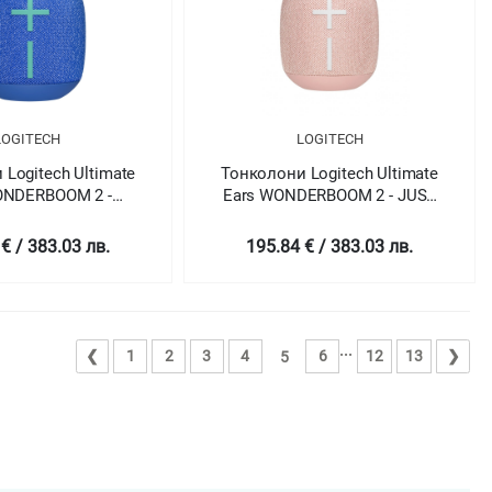
LOGITECH
LOGITECH
Logitech Ultimate
Тонколони Logitech Ultimate
ONDERBOOM 2 -
Ears WONDERBOOM 2 - JUST
DA BLUE - BT
PEACH - BT
€ / 383.03 лв.
195.84 € / 383.03 лв.
...
❮
1
2
3
4
6
12
13
❯
5