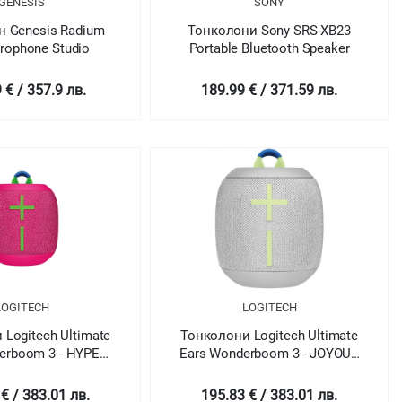
GENESIS
SONY
 Genesis Radium
Тонколони Sony SRS-XB23
rophone Studio
Portable Bluetooth Speaker
 € / 357.9 лв.
189.99 € / 371.59 лв.
LOGITECH
LOGITECH
Logitech Ultimate
Тонколони Logitech Ultimate
erboom 3 - HYPER
Ears Wonderboom 3 - JOYOUS
- N/A - EMEA
BRIGHTS - N/A - EMEA
€ / 383.01 лв.
195.83 € / 383.01 лв.