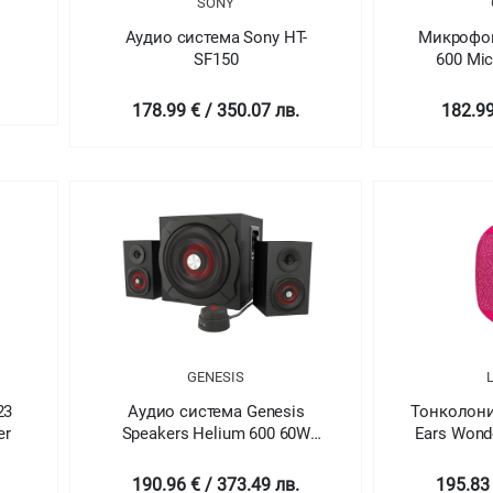
SONY
Аудио система Sony HT-
Микрофон
SF150
600 Mic
178.99 € / 350.07 лв.
182.99
GENESIS
23
Аудио система Genesis
Тонколони 
er
Speakers Helium 600 60W
Ears Wond
Rms 2.1 Black Wired Remote
PINK 
Control
190.96 € / 373.49 лв.
195.83 