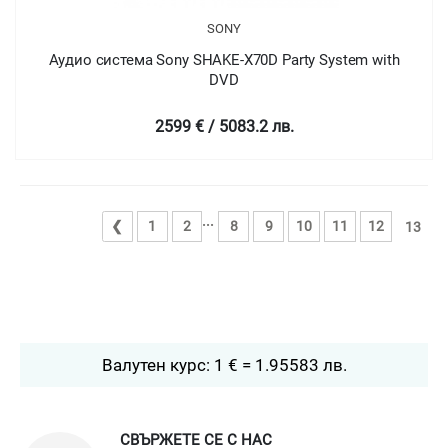
SONY
Аудио система Sony SHAKE-X70D Party System with
DVD
2599 € / 5083.2 лв.
...
❮
1
2
8
9
10
11
12
13
Валутен курс: 1 € = 1.95583 лв.
СВЪРЖЕТЕ СЕ С НАС