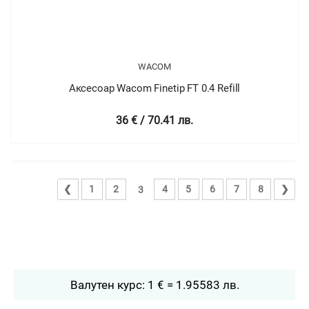
WACOM
Аксесоар Wacom Finetip FT 0.4 Refill
36 € / 70.41 лв.
❮
1
2
4
5
6
7
8
❯
3
Валутен курс: 1 € = 1.95583 лв.