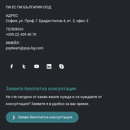
ПИ ЕС ПИ БЪЛГАРИЯ ООД
АДРЕС:
София, ул. Проф. Г. Брадистилов 4, ет. 3, офис 3
ТЕЛЕФОН:
+359 (2) 439 40 70
ИМЕЙЛ:
pspteam@psp-bg.com
Заявете безплатна консултация
Не сте сигурни от какво имате нужда и се нуждаете от
консултация? Заявете я в удобно за вас време.
❯ Заяви безплатна консултация