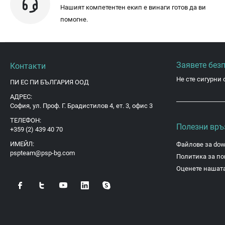
Нашият компетентен екип е винаги готов да ви
помогне.
Заявете без
Контакти
Не сте сигурни 
ПИ ЕС ПИ БЪЛГАРИЯ ООД
АДРЕС:
София, ул. Проф. Г. Брадистилов 4, ет. 3, офис 3
ТЕЛЕФОН:
Полезни връ
+359 (2) 439 40 70
ИМЕЙЛ:
Файлове за dow
pspteam@psp-bg.com
Политика за по
Оценете нашата