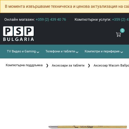
В момента извършваме техническа и ценова актуализация на са
Онлайн магазин:
+359 (2) 439 40 76
Компютърни услуги:
+359 (2) 4
0
TV Видео и Gaming
Телефони и таблети
Компютри и периферия
Компютърна поддръжка
Аксесоари за таблети
Аксесоар Wacom Ballpoin