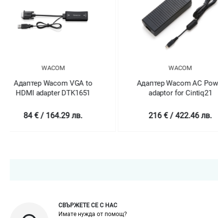
WACOM
WACOM
Адаптер Wacom AC Power
Адаптер Wacom H
adaptor for Cintiq21
VGA adapter DT
216 € / 422.46 лв.
54 € / 105.61
СВЪРЖЕТЕ СЕ С НАС
Имате нужда от помощ?