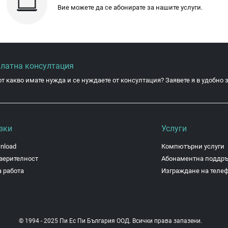
Вие можете да се абонирате за нашите услуги.
платна консултация
от какво имате нужда и се нуждаете от консултация? Заявете я в удобно з
зки
Услуги
nload
Компютърни услуги
верителност
Абонаментна поддр
 работа
Изграждане на теле
© 1994 - 2025 Пи Ес Пи България ООД. Всички права запазени.