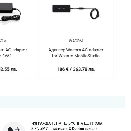
WACOM
WACOM
 Wacom AC adapter
Адаптер Wacom
acom MobileStudio
BlueJay13”/16”AC adapter
 € / 363.78 лв.
126 € / 246.43 лв.
ИЗГРАЖДАНЕ НА ТЕЛЕФОННА ЦЕНТРАЛА
SIP VoIP Инсталиране & Конфигуриране