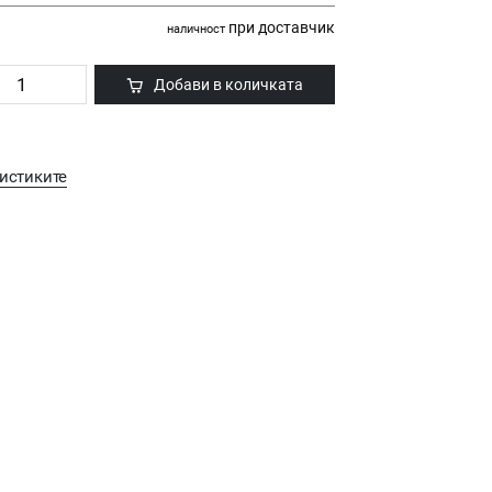
при доставчик
наличност
Добави в количката
истиките