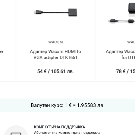
WACOM
DMI to
Адаптер Wacom AC adaptor
Адаптер
K1651
for DTK-1651
for W
 лв.
78 € / 152.55 лв.
186
Валутен курс: 1 € = 1.95583 лв.
КОМПЮТЪРНА ПОДДРЪЖКА
Абонаментна компютърна поддръжка