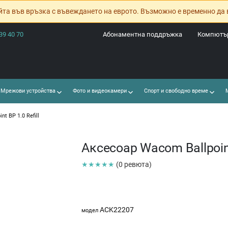
йта във връзка с въвеждането на еврото. Възможно е временно да 
39 40 70
Абонаментна поддръжка
Компютър
Мрежови устройства
Фото и видеокамери
Спорт и свободно време
М
t BP 1.0 Refill
Аксесоар Wacom Ballpoint 
★★★★★
(0 ревюта)
ACK22207
модел