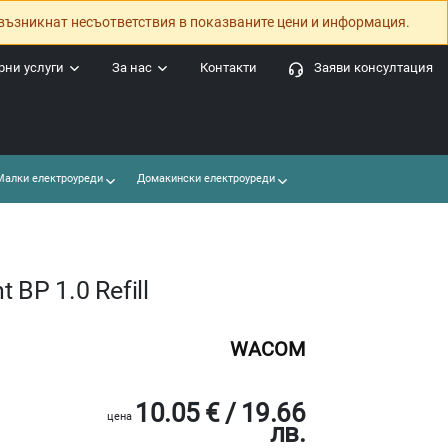
възникнат несъответствия в показваните цени и информация.
ни услуги
За нас
Контакти
Заяви консултация
алки електроуреди
Домакински електроуреди
BP 1.0 Refill
WACOM
10.05 € / 19.66
цена
лв.