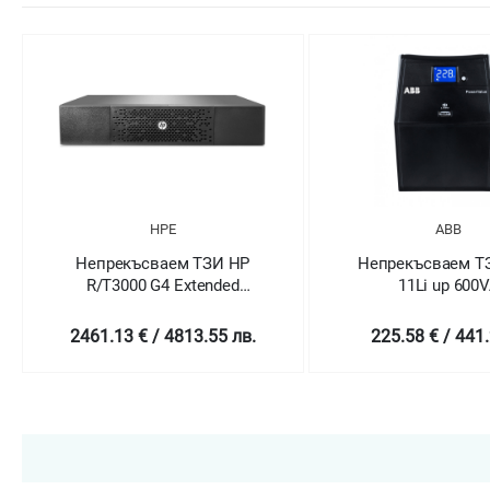
HPE
ABB
Непрекъсваем ТЗИ HP
Непрекъсваем Т
R/T3000 G4 Extended
11Li up 600
Runtime Module
2461.13 € / 4813.55 лв.
225.58 € / 441.