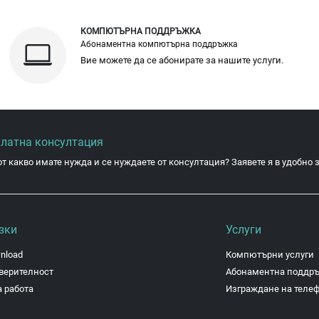
КОМПЮТЪРНА ПОДДРЪЖКА
Абонаментна компютърна поддръжка
Вие можете да се абонирате за нашите услуги.
платна консултация
от какво имате нужда и се нуждаете от консултация? Заявете я в удобно з
зки
Услуги
nload
Компютърни услуги
верителност
Абонаментна поддр
 работа
Изграждане на теле