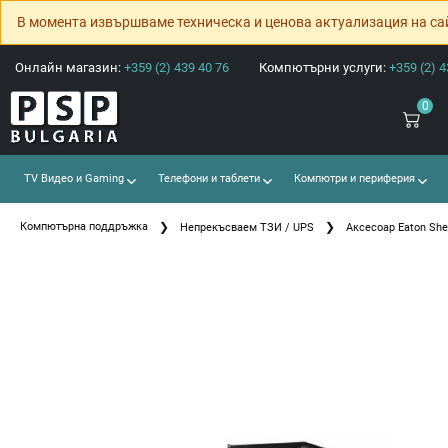
В момента извършваме техническа и ценова актуализация на са
Онлайн магазин:
+359 (2) 439 40 76
Компютърни услуги:
+359 (2) 4
0
TV Видео и Gaming
Телефони и таблети
Компютри и периферия
Компютърна поддръжка
Непрекъсваем ТЗИ / UPS
Аксесоар Eaton Shel