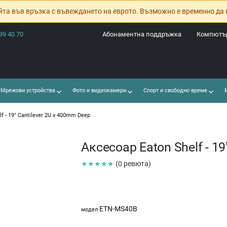
йта във връзка с въвеждането на еврото. Възможно е временно да 
39 40 70
Абонаментна поддръжка
Компютър
Мрежови устройства
Фото и видеокамери
Спорт и свободно време
М
f - 19" Cantilever 2U x 400mm Deep
Аксесоар Eaton Shelf - 19
★★★★★
(0 ревюта)
ETN-MS40B
модел