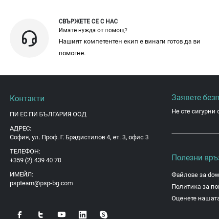
СВЪРЖЕТЕ СЕ С НАС
Имате нужда от помощ?
Нашият компетентен екип е винаги готов да ви
помогне.
Заявете без
Контакти
Не сте сигурни 
ПИ ЕС ПИ БЪЛГАРИЯ ООД
АДРЕС:
София, ул. Проф. Г. Брадистилов 4, ет. 3, офис 3
ТЕЛЕФОН:
Полезни връ
+359 (2) 439 40 70
ИМЕЙЛ:
Файлове за dow
pspteam@psp-bg.com
Политика за по
Оценете нашата