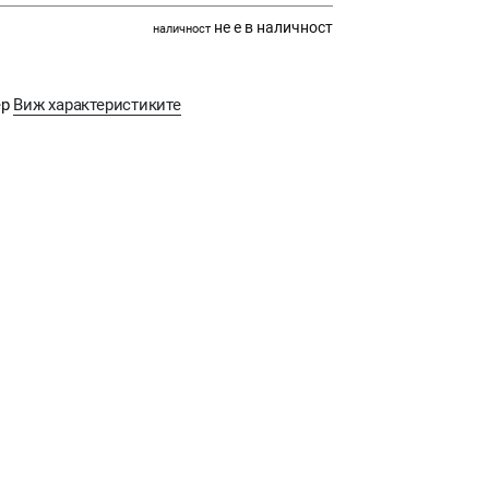
не е в наличност
наличност
ep
Виж характеристиките