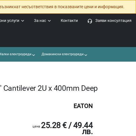
възникнат несъответствия в показваните цени и информация.
ни услуги
За нас
Контакти
Заяви консултация
алки електроуреди
Домакински електроуреди
" Cantilever 2U x 400mm Deep
EATON
25.28 € / 49.44
цена
лв.