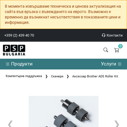
В момента извършваме техническа и ценова актуализация на
сайта във връзка с въвеждането на еврото. Възможно е
временно да възникнат несъответствия в показваните цени и
информация.
+359 (2) 439 40 70
Контакти
0
Продукти
Услуги
Компютърна поддръжка
Скенери
Аксесоар Brother ADS Roller Kit
❮
❯