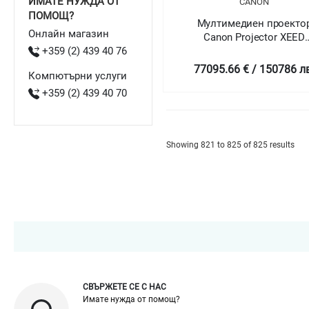
ИМАТЕ НУЖДА ОТ
CANON
ПОМОЩ?
Мултимедиен проекто
Онлайн магазин
Canon Projector XEED
+359 (2) 439 40 76
4K6021Z
77095.66 € / 150786 л
Компютърни услуги
+359 (2) 439 40 70
Showing 821 to 825 of 825 results
СВЪРЖЕТЕ СЕ С НАС
Имате нужда от помощ?