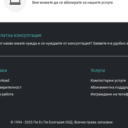
Вие можете да се абонирате за нашите услуги.
платна консултация
от какво имате нужда и се нуждаете от консултация? Заявете я в удобно з
зки
Услуги
nload
Компютърни услуги
верителност
Абонаментна поддр
 работа
Изграждане на теле
© 1994 - 2025 Пи Ес Пи България ООД. Всички права запазени.