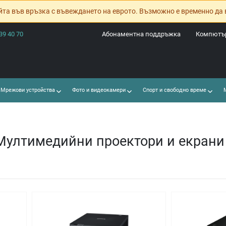
йта във връзка с въвеждането на еврото. Възможно е временно да 
39 40 70
Абонаментна поддръжка
Компютър
Мрежови устройства
Фото и видеокамери
Спорт и свободно време
М
Мултимедийни проектори и екрани