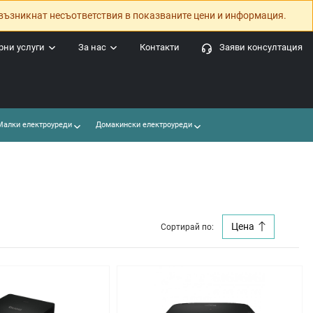
възникнат несъответствия в показваните цени и информация.
ни услуги
За нас
Контакти
Заяви консултация
алки електроуреди
Домакински електроуреди
Цена
Сортирай по: