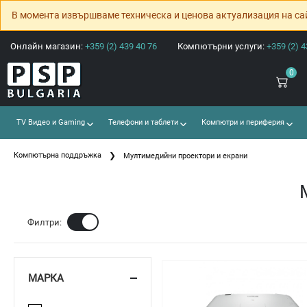
В момента извършваме техническа и ценова актуализация на са
Онлайн магазин:
+359 (2) 439 40 76
Компютърни услуги:
+359 (2) 4
0
TV Видео и Gaming
Телефони и таблети
Компютри и периферия
Компютърна поддръжка
Мултимедийни проектори и екрани
Ф
Филтри:
МАРКА