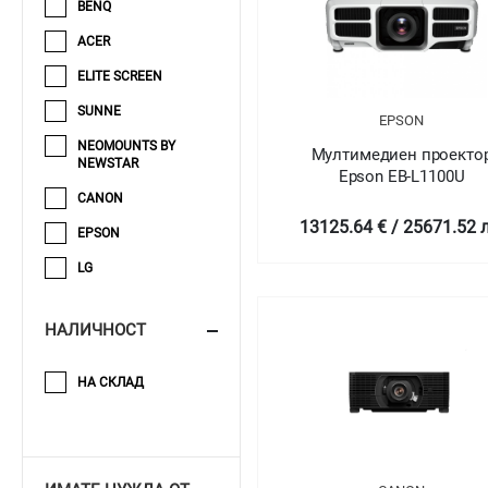
BENQ
ACER
ELITE SCREEN
SUNNE
EPSON
NEOMOUNTS BY
Мултимедиен проекто
NEWSTAR
Epson EB-L1100U
CANON
13125.64 € / 25671.52 л
EPSON
LG
НАЛИЧНОСТ
НА СКЛАД