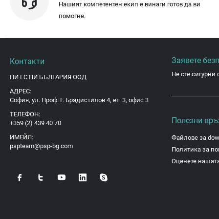
Нашият компетентен екип е винаги готов да ви
помогне.
Заявете без
Контакти
Не сте сигурни 
ПИ ЕС ПИ БЪЛГАРИЯ ООД
АДРЕС:
София, ул. Проф. Г. Брадистилов 4, ет. 3, офис 3
ТЕЛЕФОН:
Полезни връ
+359 (2) 439 40 70
ИМЕЙЛ:
Файлове за dow
pspteam@psp-bg.com
Политика за по
Оценете нашата