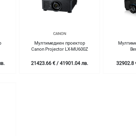
CANON
р
Мултимедиен проектор
Мултиме
Canon Projector LX-MU600Z
Be
в.
21423.66 € / 41901.04 лв.
32902.8 