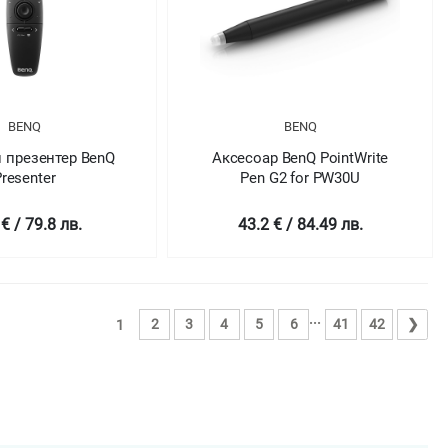
BENQ
BENQ
 презентер BenQ
Аксесоар BenQ PointWrite
resenter
Pen G2 for PW30U
 € / 79.8 лв.
43.2 € / 84.49 лв.
...
2
3
4
5
6
41
42
❯
1