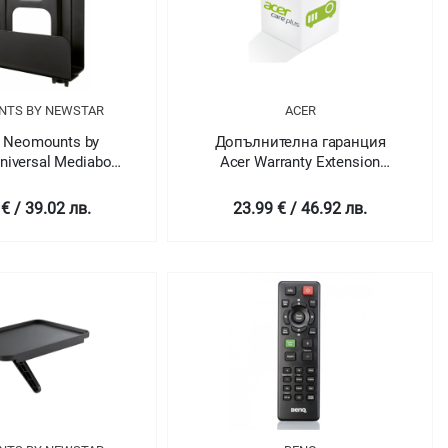
NTS BY NEWSTAR
ACER
 Neomounts by
Допълнителна гаранция
niversal Mediabox
Acer Warranty Extension
6 mm. depth (also
PROJECTOR
 for Apple TV)
COMMERCIAL/CONSUMER-
€ / 39.02 лв.
23.99 € / 46.92 лв.
3Y CARRY IN + 3Y LAMP