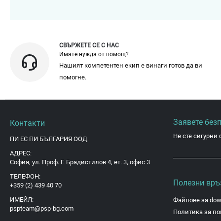
СВЪРЖЕТЕ СЕ С НАС
Имате нужда от помощ?
Нашият компетентен екип е винаги готов да ви
помогне.
Заявете без
Контакти
Не сте сигурни 
ПИ ЕС ПИ БЪЛГАРИЯ ООД
АДРЕС:
София, ул. Проф. Г. Брадистилов 4, ет. 3, офис 3
ТЕЛЕФОН:
Полезни връ
+359 (2) 439 40 70
ИМЕЙЛ:
Файлове за dow
pspteam@psp-bg.com
Политика за по