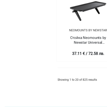
NEOMOUNTS BY NEWSTA
Стойка Neomounts by
Newstar Universal
Multimedia/Camera Shelf -
cm wide
37.11 € / 72.58 лв.
Showing 1 to 20 of 825 results