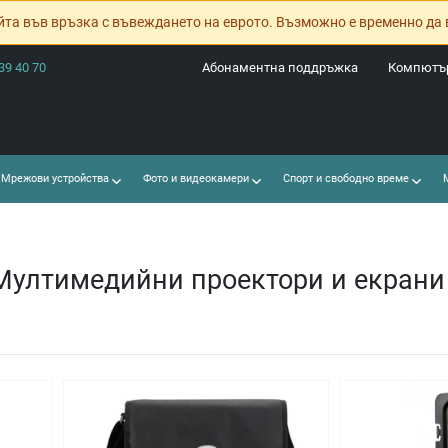
йта във връзка с въвеждането на еврото. Възможно е временно да 
39 40 70
Абонаментна поддръжка
Компютър
Мрежови устройства
Фото и видеокамери
Спорт и свободно време
М
Мултимедийни проектори и екрани