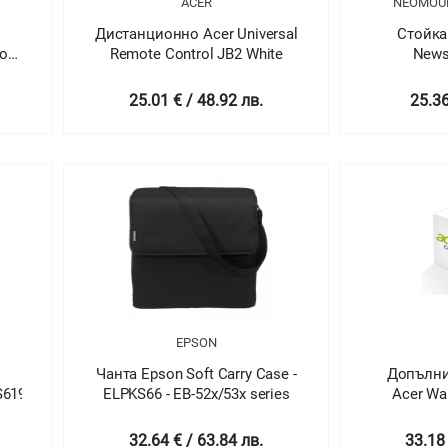
R
ACER
NEOMOU
Дистанционно Acer Universal
Стойка
box
Remote Control JB2 White
Newst
lso
Multimedia
25.01 € / 48.92 лв.
25.36
EPSON
Чанта Epson Soft Carry Case -
Допълни
S619ST/MW663/MW721/MW712
ELPKS66 - EB-52x/53x series
Acer War
P
COMMERC
32.64 € / 63.84 лв.
33.18 