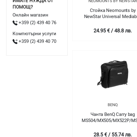
ИМАТЕ НУЖДА ОТ
NEOMOUNTS BY NEWSTA
ПОМОЩ?
Стойка Neomounts by
Онлайн магазин
NewStar Universal Media
+359 (2) 439 40 76
Mount 47-76 mm. depth (a
suited for Apple TV)
24.95 € / 48.8 лв.
Компютърни услуги
+359 (2) 439 40 70
BENQ
Чанта BenQ Carry bag
MS504/MX505/MX522P/M
28.5 € / 55.74 лв.