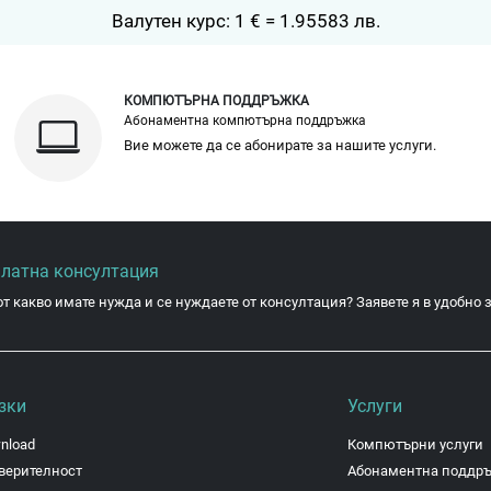
Валутен курс: 1 € = 1.95583 лв.
КОМПЮТЪРНА ПОДДРЪЖКА
Абонаментна компютърна поддръжка
Вие можете да се абонирате за нашите услуги.
платна консултация
от какво имате нужда и се нуждаете от консултация? Заявете я в удобно з
зки
Услуги
nload
Компютърни услуги
верителност
Абонаментна поддр