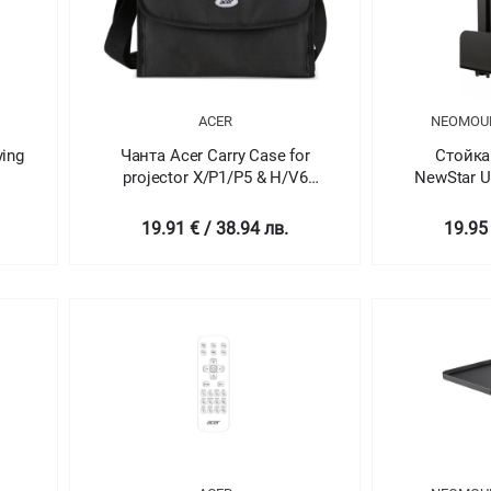
ACER
NEOMOU
ying
Чанта Acer Carry Case for
Стойка
projector X/P1/P5 & H/V6
NewStar U
536
series
Mount 32-4
suited
19.91 € / 38.94 лв.
19.95 