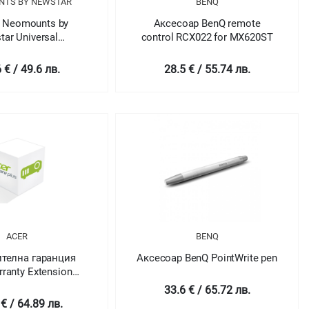
NTS BY NEWSTAR
BENQ
 Neomounts by
Аксесоар BenQ remote
ar Universal
control RCX022 for MX620ST
/Camera Shelf - 18
cm wide
 € / 49.6 лв.
28.5 € / 55.74 лв.
ACER
BENQ
телна гаранция
Аксесоар BenQ PointWrite pen
ranty Extension
ROJECTOR
33.6 € / 65.72 лв.
IAL/CONSUMER-
€ / 64.89 лв.