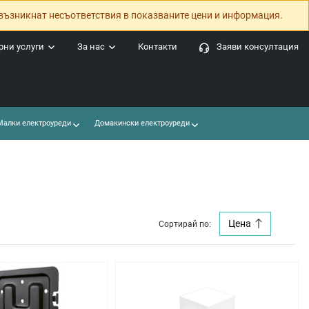
възникнат несъответствия в показваните цени и информация.
ни услуги
За нас
Контакти
Заяви консултация
алки електроуреди
Домакински електроуреди
Цена
Сортирай по: