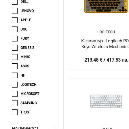
DELL
LENOVO
APPLE
UGO
LOGITECH
FURY
Клавиатура Logitech PO
Keys Wireless Mechanica
GENESIS
Keyboard With Emoji Keys
MINIX
BLAST_YELLOW - US INT'L
213.48 € / 417.53 лв.
INTNL
ASUS
HP
LOGITECH
MICROSOFT
SAMSUNG
TRUST
НАЛИЧНОСТ