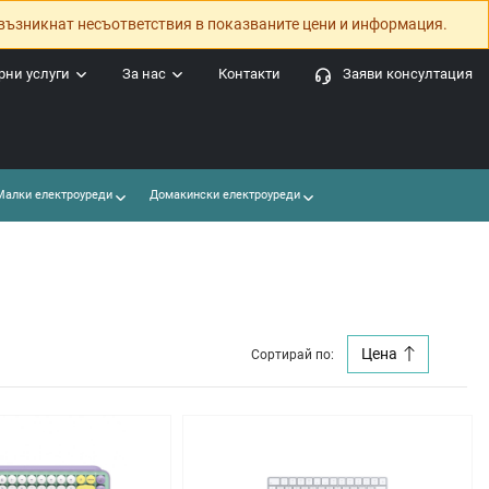
възникнат несъответствия в показваните цени и информация.
ни услуги
За нас
Контакти
Заяви консултация
алки електроуреди
Домакински електроуреди
Цена
Сортирай по: