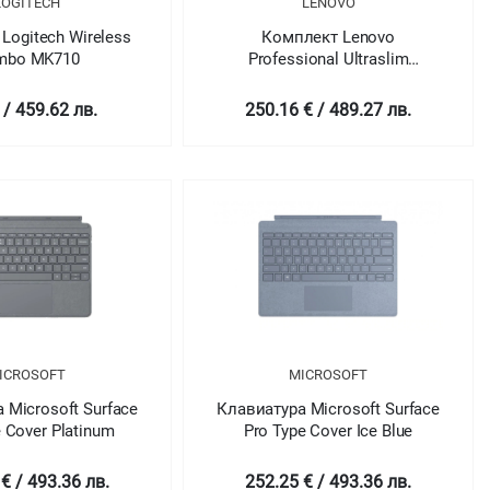
LOGITECH
LENOVO
Logitech Wireless
Комплект Lenovo
mbo MK710
Professional Ultraslim
Wireless Combo Keyboard and
Mouse- UK English
 / 459.62 лв.
250.16 € / 489.27 лв.
ICROSOFT
MICROSOFT
 Microsoft Surface
Клавиатура Microsoft Surface
 Cover Platinum
Pro Type Cover Ice Blue
€ / 493.36 лв.
252.25 € / 493.36 лв.