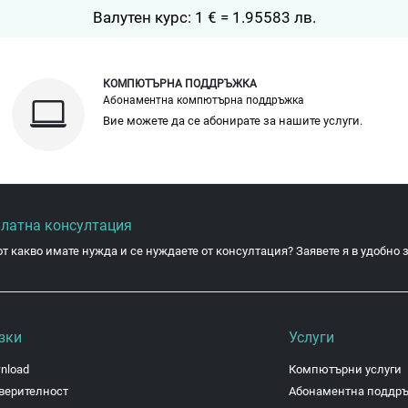
Валутен курс: 1 € = 1.95583 лв.
КОМПЮТЪРНА ПОДДРЪЖКА
Абонаментна компютърна поддръжка
Вие можете да се абонирате за нашите услуги.
платна консултация
от какво имате нужда и се нуждаете от консултация? Заявете я в удобно з
зки
Услуги
nload
Компютърни услуги
верителност
Абонаментна поддр