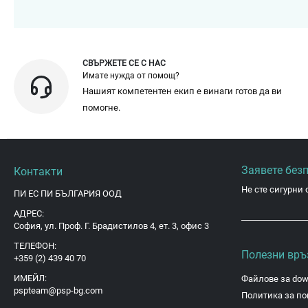
СВЪРЖЕТЕ СЕ С НАС
Имате нужда от помощ?
Нашият компетентен екип е винаги готов да ви
помогне.
Заявете без
Контакти
Не сте сигурни 
ПИ ЕС ПИ БЪЛГАРИЯ ООД
АДРЕС:
София, ул. Проф. Г. Брадистилов 4, ет. 3, офис 3
ТЕЛЕФОН:
Полезни връ
+359 (2) 439 40 70
ИМЕЙЛ:
Файлове за dow
pspteam@psp-bg.com
Политика за по