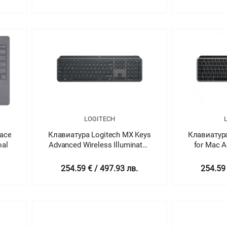
LOGITECH
face
Клавиатура Logitech MX Keys
Клавиатура
oal
Advanced Wireless Illuminated
for Mac A
Keyboard - GRAPHITE - US
Illuminate
INT'L - 2.4GHZ/BT - N/A -
GREY - US 
254.59 € / 497.93 лв.
254.59 
INTNL
N