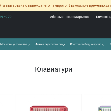
йта във връзка с въвеждането на еврото. Възможно е временно да 
39 40 70
Абонаментна поддръжка
Компютър
Мрежови устройства
Фото и видеокамери
Спорт и свободно време
М
Клавиатури