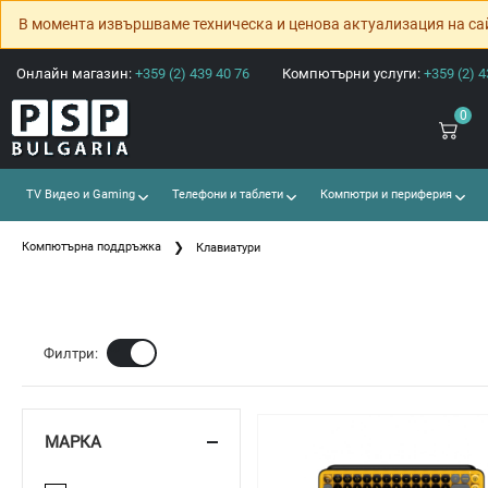
В момента извършваме техническа и ценова актуализация на са
Онлайн магазин:
+359 (2) 439 40 76
Компютърни услуги:
+359 (2) 4
0
TV Видео и Gaming
Телефони и таблети
Компютри и периферия
Компютърна поддръжка
Клавиатури
Ф
Филтри:
МАРКА