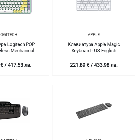
LOGITECH
APPLE
ра Logitech POP
Клавиатура Apple Magic
eless Mechanical
Keyboard - US English
With Emoji Keys -
MINT - US INT'L -
€ / 417.53 лв.
221.89 € / 433.98 лв.
INTNL