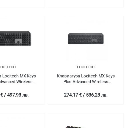
LOGITECH
LOGITECH
 Logitech MX Keys
Клавиатура Logitech MX Keys
dvanced Wireless
Plus Advanced Wireless
d Keyboard - SPACE
Illuminated Keyboard with
INTL - 2.4GHZ/BT -
Palm Rest - GRAPHITE - US
€ / 497.93 лв.
274.17 € / 536.23 лв.
/A - EMEA
INT'L - 2.4GHZ/BT - N/A -
INTNL - WITH PALMREST