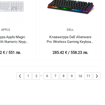
APPLE
DELL
ура Apple Magic
Клавиатура Dell Alienware
ith Numeric Keypad
Pro Wireless Gaming Keyboard
 US Layout
- US (QWERTY) (Dark Side of
the Moon)
2 € / 551 лв.
285.42 € / 558.23 лв.
...
❮
1
2
6
7
8
9
11
❯
10