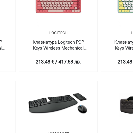
LOGITECH
P
Клавиатура Logitech POP
Клавиату
l
Keys Wireless Mechanical
Keys Wir
 -
Keyboard With Emoji Keys -
Keyboard 
 -
HEARTBREAKER_ROSE - US
DAYDREAM_
213.48 € / 417.53 лв.
213.48 
INT'L - INTNL