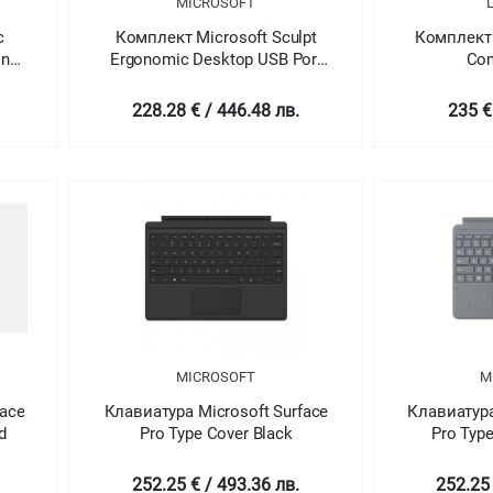
MICROSOFT
c
Комплект Microsoft Sculpt
Комплект 
onal
Ergonomic Desktop USB Port
Co
English
228.28 € / 446.48 лв.
235 €
MICROSOFT
M
face
Клавиатура Microsoft Surface
Клавиатура
d
Pro Type Cover Black
Pro Type
252.25 € / 493.36 лв.
252.25 