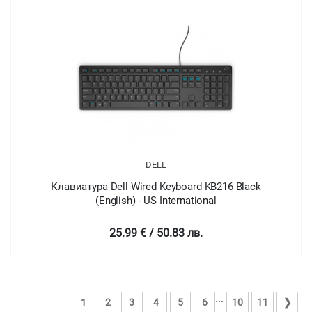
DELL
Клавиатура Dell Wired Keyboard KB216 Black
(English) - US International
25.99 € / 50.83 лв.
...
2
3
4
5
6
10
11
❯
1